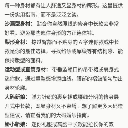
每一种身材都有让人舒适又显身材的廓形。这里提供
一份实用指南，而不是泛泛之谈。
沙漏型身材：
贴合你自然腰线的修身中长款会非常
好看。避免那些遮住身形的方正连体裤。
梨形身材：
掠过臀部而不贴身的 A 字迷你款或中长
款是你的最佳选择。寻找绉纱或厚缎等有结构感、能
保持版型的面料。
运动型或直筒身材：
带垂坠领口的吊带裙或裹身式
迷你款，通过垂坠感增添曲线。腰部的褶皱能勾勒出
身材轮廓。
大码新娘：
弹力针织的裹身裙或腰线分明的修身展
开式中长款，既显身材又不束缚。想了解更多大码造
型建议，请查看我们的
大码婚纱指南
。
娇小新娘：
迷你礼服或高腰中长款能拉长你的双