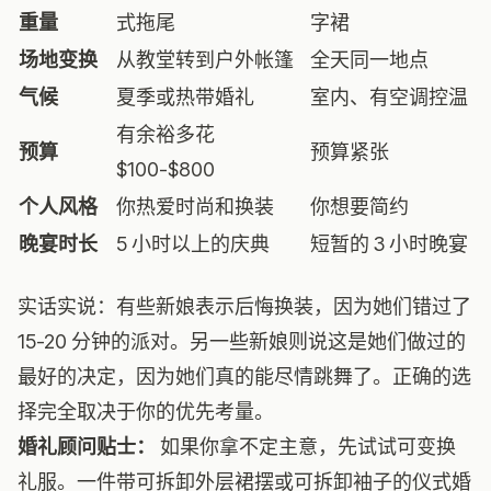
重量
式拖尾
字裙
场地变换
从教堂转到户外帐篷
全天同一地点
气候
夏季或热带婚礼
室内、有空调控温
有余裕多花
预算
预算紧张
$100-$800
个人风格
你热爱时尚和换装
你想要简约
晚宴时长
5 小时以上的庆典
短暂的 3 小时晚宴
实话实说：有些新娘表示后悔换装，因为她们错过了
15-20 分钟的派对。另一些新娘则说这是她们做过的
最好的决定，因为她们真的能尽情跳舞了。正确的选
择完全取决于你的优先考量。
婚礼顾问贴士：
如果你拿不定主意，先试试可变换
礼服。一件带可拆卸外层裙摆或可拆卸袖子的仪式婚