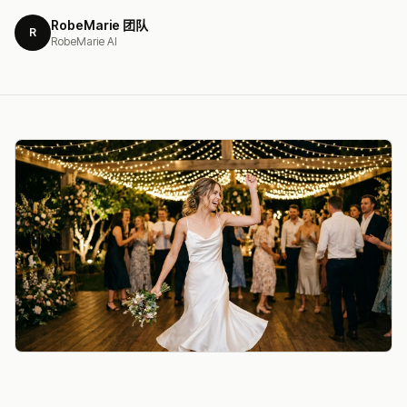
RobeMarie 团队
R
RobeMarie AI