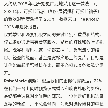
大约从 2018 年起开始更广泛地采用这一做法，到
2026 年，可拆卸元素（如外层裙摆和可拆卸袖子）
的受欢迎程度激增了 230%，数据来自
The Knot 的
2026 年趋势报告
。
仪式婚纱和晚宴礼服之间的关键区别？重量和结构。
仪式婚纱通常带有骨架胸衣、繁重的钉珠和教堂式拖
尾。晚宴礼服则把这一切都去掉了。想想流动的绉
纱、轻盈的缎面，甚至是宽松廓形上的亮片。目标是
让你能举起手臂抛接花束，而不必担心某条接缝会绷
开。
RobeMarie 洞察：
根据我们的虚拟试穿数据，72%
在我们平台上同时预览仪式婚纱和晚宴礼服的新娘，
最终都会选择对比鲜明的廓形。一位为走红毯挑选蓬
蓬裙的新娘，几乎总会倾向于为派对选择修身的中长