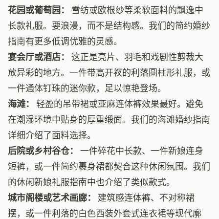
花园或葡萄园：
雪纺或欧根纱等柔软面料的飘逸中
长款礼服。要浪漫，而不是结构感。我们的
简约婚纱
指南
有更多低调优雅的灵感。
宴会厅或酒店：
这正是亮片、羽毛和戏剧性剪裁大
放异彩的地方。一件带高开衩的利落圆柱形礼服，或
一件通体钉珠的迷你款，足以惊艳登场。
海滩：
轻盈的吊带裙或亚麻连体裤效果最好。避免
在潮湿环境中贴身的厚重缎面。我们的
海滩婚纱指南
详细介绍了面料选择。
后院或乡村谷仓：
一件碎花中长款、一件新娘连身
短裤，或一件简约裹身裙都契合这种休闲氛围。我们
的
休闲新娘礼服指南
中也介绍了类似款式。
城市阁楼或艺术画廊：
建筑感连体裤、不对称裙
摆，或一件利落的白色西装外套式连衣裙等现代廓