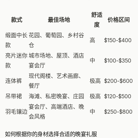
舒适
款式
最佳场地
价格区间
度
缎面中长
花园、葡萄园、乡村谷
高
$150-$400
款
仓
亮片迷你
城市场地、屋顶、酒店
中
$100-$350
款
宴会厅
现代阁楼、艺术画廊、
连体裤
极高
$200-$600
餐厅
吊带裙
海滩、私密晚宴、庄园
极高
$120-$500
宴会厅、高端酒店、晚
羽毛镶边
中
$250-$800
会风格
如何根据你的身材选择合适的晚宴礼服