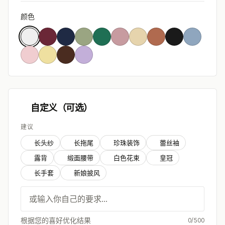
颜色
自定义（可选）
建议
长头纱
长拖尾
珍珠装饰
蕾丝袖
露背
缎面腰带
白色花束
皇冠
长手套
新娘披风
根据您的喜好优化结果
0/500