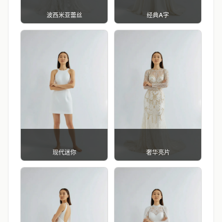
波西米亚蕾丝
经典A字
现代迷你
奢华亮片