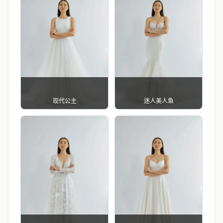
现代公主
迷人美人鱼