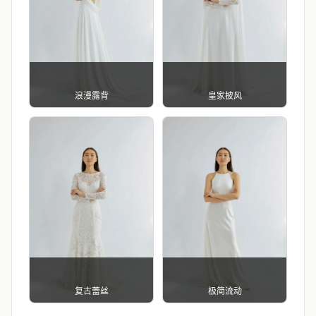
浪漫露背
皇家披风
复古蕾丝
极简流动