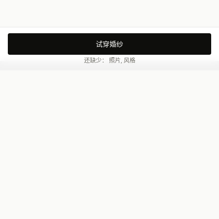
试穿婚纱
还缺少： 照片, 风格
RobeMarie AI
您的AI虚拟婚纱试穿
导航
首页
价格
编辑器
博客