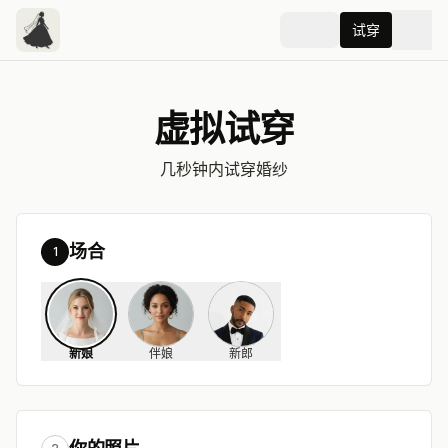
试穿
虚拟试穿
几秒钟内试穿婚纱
场合
1
新娘
伴娘
新郎