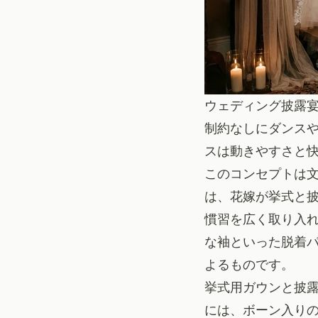
ウェディング披露
制約なしにダンス
スは動きやすさと
このコンセプトは
は、花嫁が挙式と
慣習を広く取り入れ
な袖といった脱着パ
よるものです。
挙式用ガウンと披
には、ボーン入り