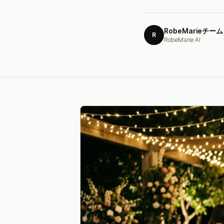
RobeMarieチーム
R
RobeMarie AI