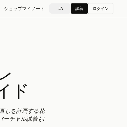
ショップ
マイノート
JA
試着
ログイン
レ
イド
色直しを計画する花
バーチャル試着も!