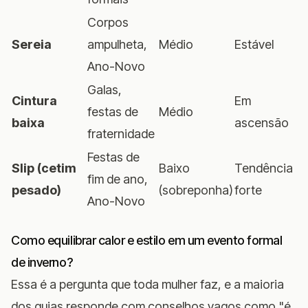
Corpos
Sereia
ampulheta,
Médio
Estável
Ano-Novo
Galas,
Cintura
Em
festas de
Médio
baixa
ascensão
fraternidade
Festas de
Slip (cetim
Baixo
Tendência
fim de ano,
pesado)
(sobreponha)
forte
Ano-Novo
Como equilibrar calor e estilo em um evento formal
de inverno?
Essa é a pergunta que toda mulher faz, e a maioria
dos guias responde com conselhos vagos como "é