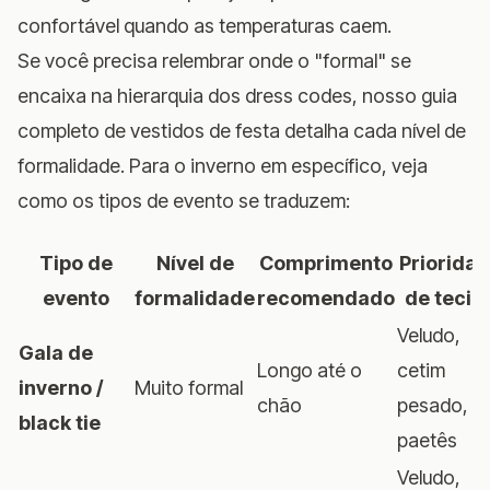
confortável quando as temperaturas caem.
Se você precisa relembrar onde o "formal" se
encaixa na hierarquia dos dress codes, nosso
guia
completo de vestidos de festa
detalha cada nível de
formalidade. Para o inverno em específico, veja
como os tipos de evento se traduzem:
Tipo de
Nível de
Comprimento
Priorida
evento
formalidade
recomendado
de tecid
Veludo,
Gala de
Longo até o
cetim
inverno /
Muito formal
chão
pesado,
black tie
paetês
Veludo,