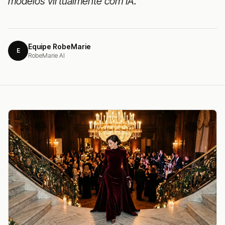
modelos virtualmente com IA.
Equipe RobeMarie
E
RobeMarie AI