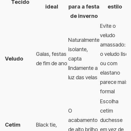
Tecido
ideal
para a festa
estilo
de inverno
Evite o
veludo
Naturalmente
amassado:
isolante,
Galas, festas
o veludo liso
Veludo
capta
de fim de ano
ou com
lindamente a
elastano
luz das velas
parece mais
formal
Escolha
O
cetim
acabamento
duchesse
Cetim
Black tie,
de alto brilho
em vez de