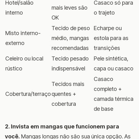
Hotel/salão
Casaco só para
mais leves são
interno
o trajeto
OK
Tecido de peso
Echarpe ou
Misto interno-
médio, mangas
estola para as
externo
recomendadas
transições
Celeiro ou local
Tecido pesado
Pele sintética,
rústico
indispensável
capa ou casaco
Casaco
Tecidos mais
completo +
Cobertura/terraço
quentes +
camada térmica
cobertura
de base
2. Invista em mangas que funcionem para
você.
Mangas longas não são sua única opção. As