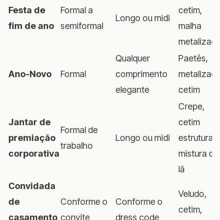
Festa de
Formal a
cetim,
Longo ou midi
fim de ano
semiformal
malha
metalizad
Qualquer
Paetês,
Ano-Novo
Formal
comprimento
metalizado
elegante
cetim
Crepe,
Jantar de
cetim
Formal de
premiação
Longo ou midi
estruturad
trabalho
corporativa
mistura de
lã
Convidada
Veludo,
de
Conforme o
Conforme o
cetim,
casamento
convite
dress code