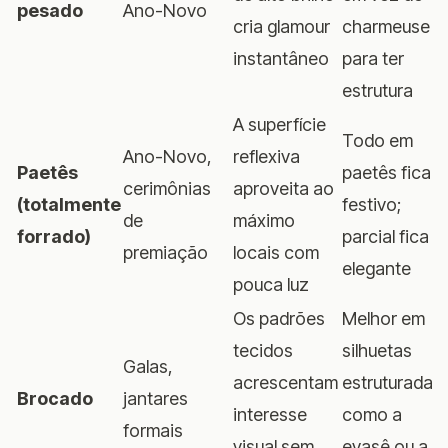
pesado
Ano-Novo
cria glamour
charmeuse
instantâneo
para ter
estrutura
A superfície
Todo em
Ano-Novo,
reflexiva
Paetês
paetês fica
cerimônias
aproveita ao
(totalmente
festivo;
de
máximo
forrado)
parcial fica
premiação
locais com
elegante
pouca luz
Os padrões
Melhor em
tecidos
silhuetas
Galas,
acrescentam
estruturadas
Brocado
jantares
interesse
como a
formais
visual sem
evasê ou a