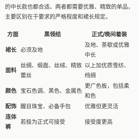
的中长款也都合适。两者都需要优雅、精致的单品，
主要区别在于要求的严格程度和裙长规定。
方面
黑领结
正式/晚间着装
及地、茶歇或优雅
裙长
必须及地
中长
丝绸、缎面、丝绒、精致
以上加优质雪纺、
面料
蕾丝
绉绸
更广色板，包括柔
颜色
宝石色调、黑色、金属色
和色
配饰
醒目珠宝、必备手包
优雅但更灵活
连体
若极为正式可接受
接受度更高
裤