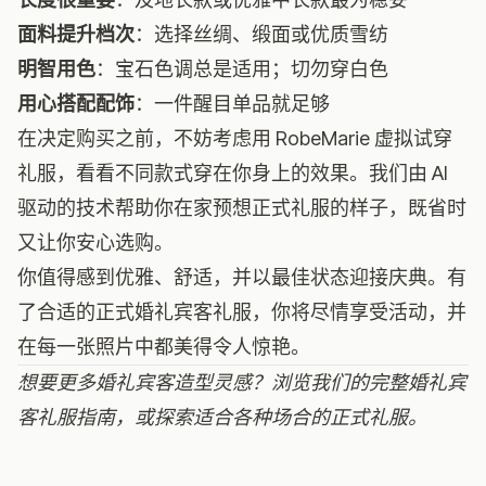
面料提升档次
：选择丝绸、缎面或优质雪纺
明智用色
：宝石色调总是适用；切勿穿白色
用心搭配配饰
：一件醒目单品就足够
在决定购买之前，不妨考虑
用 RobeMarie 虚拟试穿
礼服
，看看不同款式穿在你身上的效果。我们由 AI
驱动的技术帮助你在家预想正式礼服的样子，既省时
又让你安心选购。
你值得感到优雅、舒适，并以最佳状态迎接庆典。有
了合适的正式婚礼宾客礼服，你将尽情享受活动，并
在每一张照片中都美得令人惊艳。
想要更多婚礼宾客造型灵感？浏览我们的
完整婚礼宾
客礼服指南
，或探索
适合各种场合的正式礼服
。