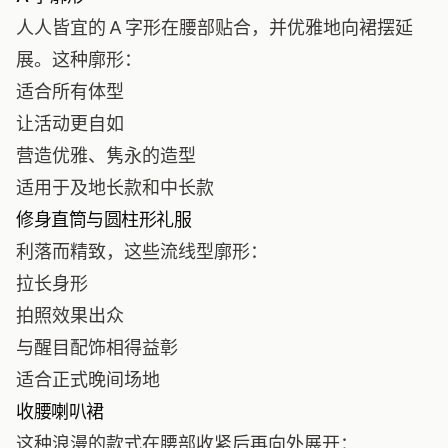
人人皆宜的 A 字形在腰部贴合，并优雅地向裙摆延
展。这种廓形：
适合所有体型
让活动更自如
营造优雅、隽永的造型
适用于及地长款和中长款
修身直筒与圆柱形礼服
利落而精致，这些流线型廓形：
拉长身形
拍照效果出众
与醒目配饰相得益彰
适合正式晚间场地
收腰喇叭裙
这种浪漫的款式在腰部收紧后再向外展开：