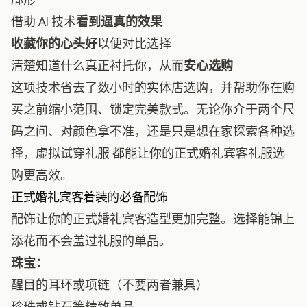
借助 AI 技术
看到逼真的效果
收藏你的心头好
以便对比选择
清楚知道什么真正衬托你，从而
安心选购
这项技术省去了数小时的实体店选购，并帮助你在购
买之前缩小范围、锁定完美款式。无论你介于两个尺
码之间、对颜色拿不准，还是只是想在家探索各种选
择，
虚拟试穿礼服
都能让你的正式婚礼宾客礼服选
购更高效。
正式婚礼宾客着装的必备配饰
配饰让你的正式婚礼宾客造型更加完整。选择能锦上
添花而不会盖过礼服的单品。
珠宝：
醒目的耳环或项链（不要两者兼具）
珍珠或钻石等精致单品