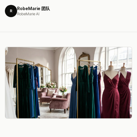
RobeMarie 团队
R
RobeMarie AI