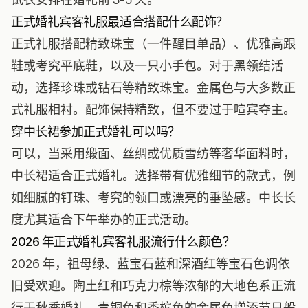
正式婚礼宾客礼服最适合搭配什么配饰？
正式礼服搭配精致珠宝（一件醒目单品）、优雅高跟
鞋或考究平底鞋，以及一只小手包。对于黑领结活
动，选择珍珠或钻石等精致珠宝。金属色与大多数正
式礼服相衬。配饰保持精致，但不要过于喧宾夺主。
穿中长裙参加正式婚礼可以吗？
可以，当采用缎面、丝绸或优质雪纺等奢华面料时，
中长裙适合正式婚礼。选择带有优雅细节的款式，例
如细腻的钉珠、考究的领口或漂亮的垂坠感。中长长
度尤其适合下午举办的正式活动。
2026 年正式婚礼宾客礼服流行什么颜色？
2026 年，祖母绿、蓝宝石蓝和深酒红等宝石色调依
旧受欢迎。陶土红和巧克力棕等浓郁的大地色系正流
行于秋季婚礼。青铜色和香槟色的金属色增添节日般