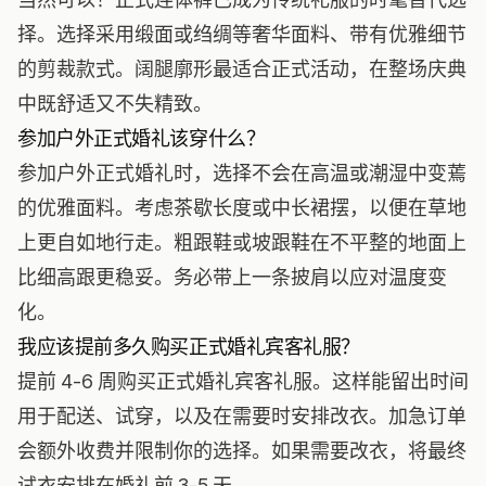
择。选择采用缎面或绉绸等奢华面料、带有优雅细节
的剪裁款式。阔腿廓形最适合正式活动，在整场庆典
中既舒适又不失精致。
参加户外正式婚礼该穿什么？
参加户外正式婚礼时，选择不会在高温或潮湿中变蔫
的优雅面料。考虑茶歇长度或中长裙摆，以便在草地
上更自如地行走。粗跟鞋或坡跟鞋在不平整的地面上
比细高跟更稳妥。务必带上一条披肩以应对温度变
化。
我应该提前多久购买正式婚礼宾客礼服？
提前 4-6 周购买正式婚礼宾客礼服。这样能留出时间
用于配送、试穿，以及在需要时安排改衣。加急订单
会额外收费并限制你的选择。如果需要改衣，将最终
试衣安排在婚礼前 3-5 天。