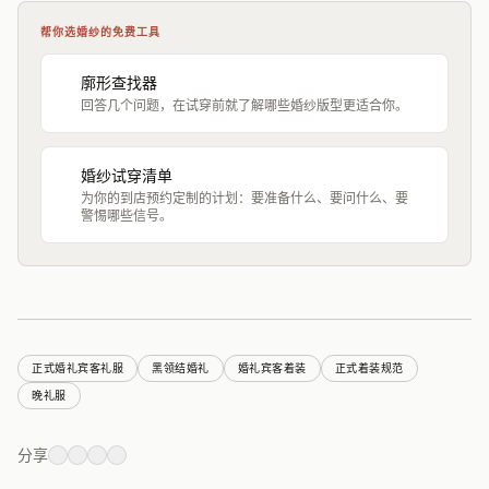
帮你选婚纱的免费工具
廓形查找器
回答几个问题，在试穿前就了解哪些婚纱版型更适合你。
婚纱试穿清单
为你的到店预约定制的计划：要准备什么、要问什么、要
警惕哪些信号。
正式婚礼宾客礼服
黑领结婚礼
婚礼宾客着装
正式着装规范
晚礼服
分享