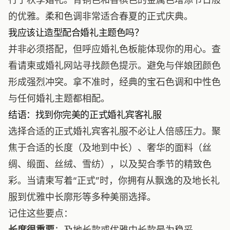
的优雅。柔和色调非常适合春夏的正式庆典。
我应该让造型配合婚礼主题色吗？
并非必须搭配，但呼应婚礼色板能体现你的用心。查
看请柬或婚礼网站寻找颜色提示。避免与伴娘团颜色
形成强烈冲突。拿不准时，经典的宝石色调和中性色
与任何婚礼主题都相配。
结语：找到你完美的正式婚礼宾客礼服
选择合适的正式婚礼宾客礼服不必让人倍感压力。聚
焦于合适的长度（及地到中长）、奢华的面料（丝
绸、缎面、丝绒、雪纺），以及契合季节的精致色
彩。当请柬写着“正式”时，你拥有从飘逸的及地长礼
服到优雅中长廓形等多种美丽选择。
记住这些要点：
长度很重要
：及地长款或优雅中长款最为稳妥