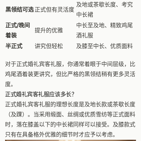
及地或茶歇长度、考究
黑领结可选
正式但有灵活度
中长裙
正式/晚间
中长至及地、精致鸡尾
提升的优雅
着装
酒礼服
半正式
讲究但轻松
及膝至中长、优质面料
对于正式婚礼宾客礼服，你通常着眼于中间层级，比
鸡尾酒着装更讲究，但比严格的黑领结稍有更多灵活
度。
正式婚礼宾客礼服应该多长？
正式婚礼宾客礼服的理想长度是及地长款或茶歇长度
（及踝）。当采用缎面、丝绸或优质雪纺等正式面料
时，落在膝盖以下的中长裙同样可以接受。及膝款式
只有在具备格外优雅的细节时才应予以考虑。