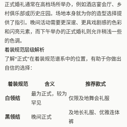
正式婚礼通常在高档场所举办，例如酒店宴会厅、乡
村俱乐部或历史庄园。场地本身就为你的造型选择提
供了指引。晚间活动需要更深邃、更具戏剧感的色彩
和闪亮元素，而下午举办的正式婚礼则允许稍浅一些
的色调。
着装规范层级解析
了解“正式”在着装规范谱系中的位置，有助于你做出
自信的选择：
着装规范
含义
推荐款式
最为正式，较为
白领结
仅限及地舞会礼服
罕见
及地长礼服、优雅连体
黑领结
晚间正式
裤