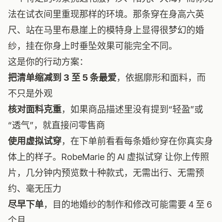
法在试衣间里重现那样的环境。那条穿在身高六英
尺、站在马里布悬崖上的模特身上显得很梦幻的婚
纱，挂在你身上时垂坠效果可能完全不同。
这是你的行动方案：
把清单缩减到 3 至 5 条最爱
，依据廓形和面料，而
不只是外观
核对面料克重
，如果商品描述里没有提到“轻盈”或
“透气”，就直接问零售商
使用虚拟试穿
，在下单前看看每条婚纱穿在你真实身
体上的样子。
RobeMarie 的 AI 虚拟试穿
让你上传照
片，几分钟内预览数十种款式，无需出行、无需预
约、毫无压力
尽早下单
，目的地婚纱的制作和修改可能需要 4 至 6
个月