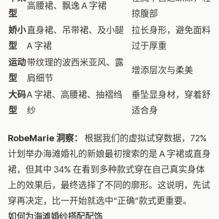
高腰裙、飘逸 A 字裙
型
掠腹部
娇小
直身裙、吊带裙、及小腿
拉长身形，避免面料
型
A 字裙
过于厚重
运动
带纹理的波西米亚风、露
增添层次与柔美
型
肩细节
大码
A 字裙、高腰裙、抽褶绉
垂坠显身材，穿着舒
型
纱
适合身
RobeMarie 洞察：
根据我们的虚拟试穿数据，72%
计划举办海滩婚礼的新娘最初搜索的是 A 字裙或直身
裙，但其中 34% 在看到多种款式穿在自己真实身体
上的效果后，最终选择了不同的廓形。这说明，先试
穿再决定，比一开始就选中“正确”款式更重要。
如何为海滩婚纱搭配配饰