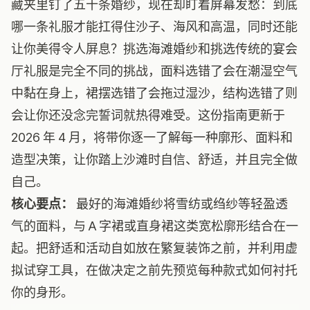
藏夹里钉了五十条婚纱，现在却盯着屏幕发愁：到底
哪一条礼服才能扛得住沙子、海风和高温，同时还能
让你美得令人屏息？挑选海滩婚纱和挑选传统的宴会
厅礼服是完全不同的挑战，面料选错了会在潮湿空气
中黏在身上，裙摆选错了会拖过湿沙，结构选错了则
会让你还没念完誓词就热得难受。这份指南更新于
2026 年 4 月，将带你逐一了解每一种廓形、面料和
造型决策，让你踏上沙滩时自信、舒适，并且完全做
自己。
核心要点：
最好的海滩婚纱将雪纺或绉纱等轻盈透
气的面料，与 A 字裙或直身裙这类宽松廓形结合在一
起。把舒适和活动自如放在繁复装饰之前，并利用虚
拟试穿工具，在做决定之前先预览每种款式如何衬托
你的身形。