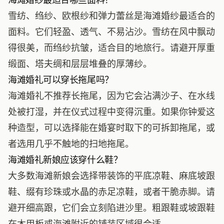
雪纺、绉纱、欧根纱和弹力蕾丝是海滩婚纱最适合的
面料。它们轻盈、透气、不易沾沙。雪纺在风中飘动
得很美，而绉纱抗皱，适合目的地旅行。请避开厚重
缎面、塔夫绸和层层堆叠的厚薄纱。
海滩婚礼可以穿长拖尾吗？
海滩婚礼不推荐长拖尾，因为它会沾满沙子、在水线
处被打湿，并在仪式过程中变得沉重。如果你钟爱这
种造型，可以选择能在婚宴时取下的可拆卸拖尾，或
者选用几乎不触地的扫地拖尾。
海滩婚礼新娘应该穿什么鞋？
大多数海滩新娘会选择带装饰的平底凉鞋、麻底坡跟
鞋、缀有珍珠或水晶的赤足凉鞋，或者干脆赤脚。请
避开细高跟，它们会立刻陷进沙里。粗跟鞋或坡跟鞋
在木甲板或海滩附近的铺装区域很合适。