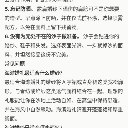
5. 忘记防晒。
露肩婚纱下晒伤的肩膀可不是你想要
的造型。早点涂上防晒，并在仪式前补涂，选择喷雾
配方，以免在面料上留下残留物。
6. 没有为无处不在的沙子做准备。
沙子会钻进你的
婚纱、鞋子和头发。选择表面光滑、一抖就掉沙的面
料，并坦然接受这份不完美。
常见问题
海滩婚礼最适合什么婚纱？
最适合海滩婚礼的婚纱将 A 字裙或直身裙这类宽松廓
形，与雪纺或绉纱这类透气面料结合在一起。理想的
礼服能让你在沙地上活动自如、在高温中保持舒适，
并在海风中自然飘动。海滨婚礼请避开蓬蓬裙和厚重
缎面。
海滩婚纱最适合哪些面料？