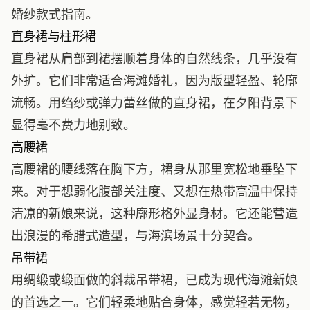
婚纱款式指南
。
直身裙与柱形裙
直身裙从肩部到裙摆顺着身体的自然线条，几乎没有
外扩。它们非常适合海滩婚礼，因为版型轻盈、轮廓
流畅。用绉纱或弹力蕾丝做的直身裙，在夕阳背景下
显得毫不费力地别致。
高腰裙
高腰裙的腰线落在胸下方，裙身从那里宽松地垂坠下
来。对于想弱化腹部关注度、又想在热带高温中保持
清凉的新娘来说，这种廓形格外显身材。它还能营造
出浪漫的希腊式造型，与海滨场景十分契合。
吊带裙
用绸缎或缎面做的斜裁吊带裙，已成为现代海滩新娘
的首选之一。它们轻柔地贴合身体，感觉轻若无物，