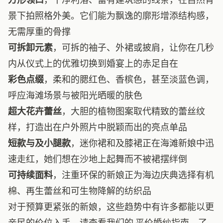
景下拍照格外美。它们能为飘逸的廓形增添结构感，
无需厚重的骨撑
可拆卸元素
，可拆的袖子、外裙或披肩，让你在几秒
内从仪式上的优雅切换到婚宴上的赤足自在
彩色点缀
，柔和的腮红色、香槟色，甚至淡蓝色调，
呼应海滩场景与被阳光晒暖的肤色
超大花卉蕾丝
，大胆的植物图案取代精致的蕾丝纹
样，打造出在户外照片中脱颖而出的亮点单品
短款与及小腿款
，迷你裙和及膝裙正在海滩新娘中迅
速走红，她们想在沙地上起舞而不被裙摆绊倒
可持续面料
，注重环保的新娘正为海边庆典选择有机
棉、再生蕾丝和可生物降解的纺织品
对于预算更紧张的新娘，这些趋势中有许多都能以更
亲民的价位入手。请查看我们的
平价婚纱指南
，了