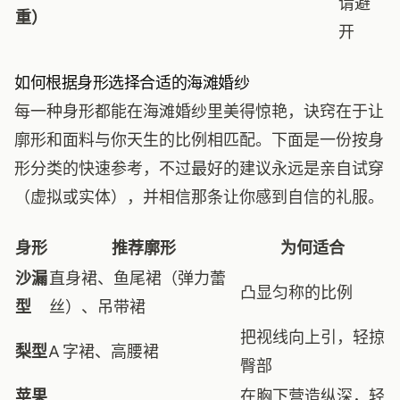
请避
重）
开
如何根据身形选择合适的海滩婚纱
每一种身形都能在海滩婚纱里美得惊艳，诀窍在于让
廓形和面料与你天生的比例相匹配。下面是一份按身
形分类的快速参考，不过最好的建议永远是亲自试穿
（虚拟或实体），并相信那条让你感到自信的礼服。
身形
推荐廓形
为何适合
沙漏
直身裙、鱼尾裙（弹力蕾
凸显匀称的比例
型
丝）、吊带裙
把视线向上引，轻掠
梨型
A 字裙、高腰裙
臀部
苹果
在胸下营造纵深，轻