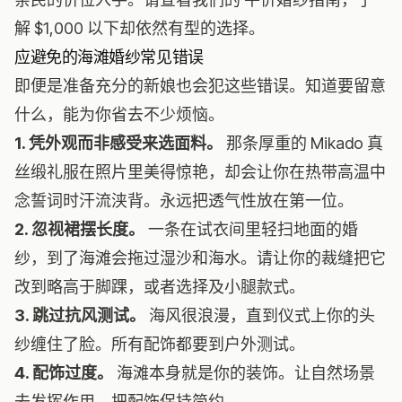
解 $1,000 以下却依然有型的选择。
应避免的海滩婚纱常见错误
即便是准备充分的新娘也会犯这些错误。知道要留意
什么，能为你省去不少烦恼。
1. 凭外观而非感受来选面料。
那条厚重的 Mikado 真
丝缎礼服在照片里美得惊艳，却会让你在热带高温中
念誓词时汗流浃背。永远把透气性放在第一位。
2. 忽视裙摆长度。
一条在试衣间里轻扫地面的婚
纱，到了海滩会拖过湿沙和海水。请让你的裁缝把它
改到略高于脚踝，或者选择及小腿款式。
3. 跳过抗风测试。
海风很浪漫，直到仪式上你的头
纱缠住了脸。所有配饰都要到户外测试。
4. 配饰过度。
海滩本身就是你的装饰。让自然场景
去发挥作用，把配饰保持简约。