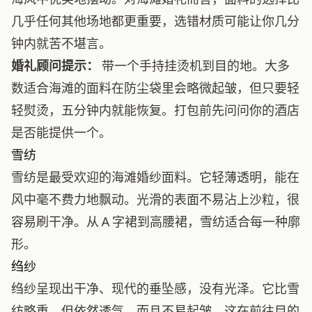
几乎任何其他场地都更重要，选错材质可能让你几分
钟内就苦不堪言。
婚礼顾问提示：
带一个手持挂烫机到目的地。大多
数适合海滩的面料在防尘袋里会略微起皱，但只要轻
轻熨烫，五分钟内就能恢复。打包前先问问你的酒店
是否能提供一个。
雪纺
雪纺是最受欢迎的海滩婚纱面料。它轻薄透明，能在
风中毫不费力地飘动。光滑的表面不易沾上沙粒，很
容易刷干净。从 A 字裙到高腰裙，雪纺适合每一种廓
形。
绉纱
绉纱呈现出干净、现代的垂坠感，没有光泽。它比雪
纺略重，但依然透气，而且不易起皱，这在前往目的