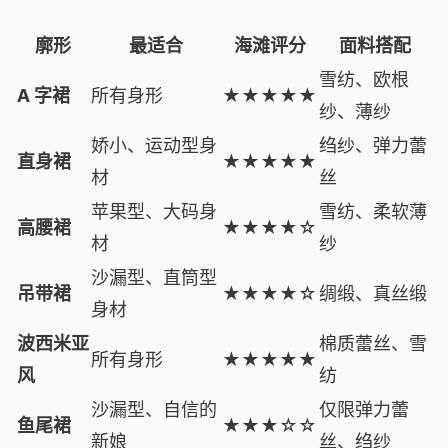
廓形
最适合
海滩评分
面料搭配
雪纺、欧根
A 字裙
所有身形
★★★★★
纱、薄纱
娇小、运动型身
绉纱、弹力蕾
直身裙
★★★★★
材
丝
苹果型、大码身
雪纺、柔软薄
高腰裙
★★★★☆
材
纱
沙漏型、直筒型
吊带裙
★★★★☆
绸缎、真丝缎
身材
波西米亚
棉质蕾丝、雪
所有身形
★★★★★
风
纺
沙漏型、自信的
仅限弹力蕾
鱼尾裙
★★★☆☆
新娘
丝、绉纱