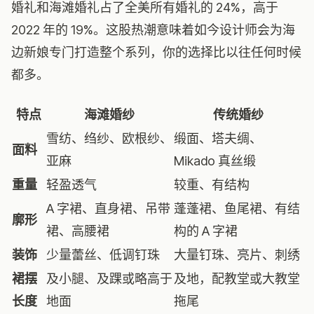
婚礼和海滩婚礼占了全美所有婚礼的 24%，高于
2022 年的 19%。这股热潮意味着如今设计师会为海
边新娘专门打造整个系列，你的选择比以往任何时候
都多。
特点
海滩婚纱
传统婚纱
雪纺、绉纱、欧根纱、
缎面、塔夫绸、
面料
亚麻
Mikado 真丝缎
重量
轻盈透气
较重、有结构
A 字裙、直身裙、吊带
蓬蓬裙、鱼尾裙、有结
廓形
裙、高腰裙
构的 A 字裙
装饰
少量蕾丝、低调钉珠
大量钉珠、亮片、刺绣
裙摆
及小腿、及踝或略高于
及地，配教堂或大教堂
长度
地面
拖尾