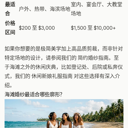
最适
室内、宴会厅、大教堂
户外、热带、海滨场地
合
场地
价格
$200 至 $3,000
$1,500 至 $10,000+
区间
如果你想要的是极简美学加上高品质剪裁，而非针对
特定场地的设计，请参阅我们的
简约婚纱指南
。至
于海滩之外的休闲庆典，比如登记处、后院或私奔仪
式，我们的
休闲新娘礼服指南
对这些选择有深入介
绍。
海滩婚纱最适合哪些廓形？