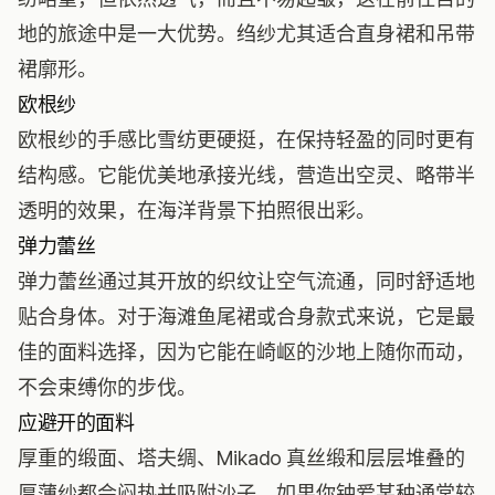
地的旅途中是一大优势。绉纱尤其适合直身裙和吊带
裙廓形。
欧根纱
欧根纱的手感比雪纺更硬挺，在保持轻盈的同时更有
结构感。它能优美地承接光线，营造出空灵、略带半
透明的效果，在海洋背景下拍照很出彩。
弹力蕾丝
弹力蕾丝通过其开放的织纹让空气流通，同时舒适地
贴合身体。对于海滩鱼尾裙或合身款式来说，它是最
佳的面料选择，因为它能在崎岖的沙地上随你而动，
不会束缚你的步伐。
应避开的面料
厚重的缎面、塔夫绸、Mikado 真丝缎和层层堆叠的
厚薄纱都会闷热并吸附沙子。如果你钟爱某种通常较