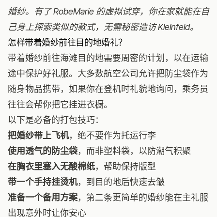
婚纱。有了
RobeMarie 的虚拟试穿
，你在家就能在自
己身上探索类似的款式，无需秘密造访 Kleinfeld。
怎样带着婚纱前往目的地婚礼？
带着婚纱前往海滩目的地需要周密的计划，以在运输
途中保护好礼服。大多数航空公司允许把防尘袋作为
随身物品携带，如果你在登机时礼貌地询问，乘务员
往往会帮你把它挂进衣橱。
以下是必备的打包技巧：
把婚纱带上飞机
，绝不要作为托运行李
使用透气的防尘袋
，而非塑料袋，以防潮气积聚
在胸衣里塞入无酸棉纸
，帮助保持版型
带一个手持挂烫机
，到目的地后快速去皱
准备一个备用方案
，第二条更简单的婚纱能在主礼服
出现意外时让你安心