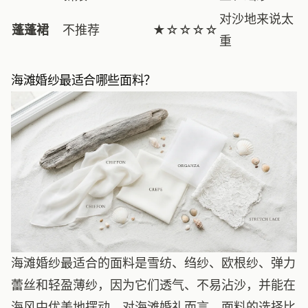
对沙地来说太
蓬蓬裙
不推荐
★☆☆☆☆
重
海滩婚纱最适合哪些面料？
海滩婚纱最适合的面料是雪纺、绉纱、欧根纱、弹力
蕾丝和轻盈薄纱，因为它们透气、不易沾沙，并能在
海风中优美地摆动。对海滩婚礼而言，面料的选择比