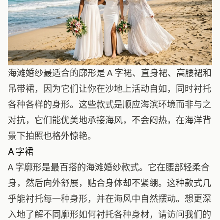
海滩婚纱最适合的廓形是 A 字裙、直身裙、高腰裙和
吊带裙，因为它们让你在沙地上活动自如，同时衬托
各种各样的身形。这些款式是顺应海滨环境而非与之
对抗，它们能优美地承接海风，不会闷热，在海洋背
景下拍照也格外惊艳。
A 字裙
A 字廓形是最百搭的海滩婚纱款式。它在腰部轻柔合
身，然后向外舒展，贴合身体却不紧绷。这种款式几
乎能衬托每一种身形，并在海风中自然摆动。想更深
入地了解不同廓形如何衬托各种身材，请访问我们的