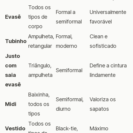
Todos os
Formal a
Universalmente
Evasê
tipos de
semiformal
favorável
corpo
Ampulheta,
Formal,
Clean e
Tubinho
retangular
moderno
sofisticado
Justo
com
Triângulo,
Define a cintura
Semiformal
saia
ampulheta
lindamente
evasê
Baixinha,
Semiformal,
Valoriza os
Midi
todos os
diurno
sapatos
tipos
Todos os
Vestido
Black-tie,
Máximo