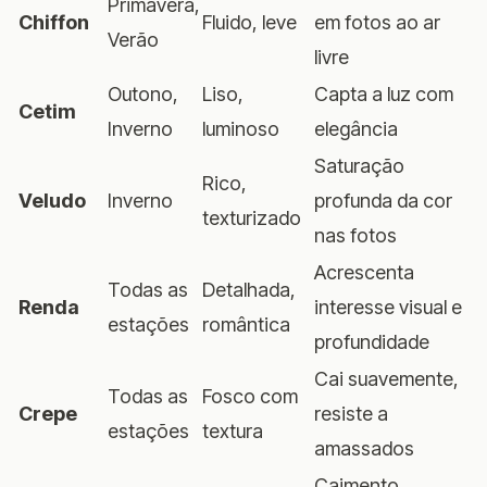
Primavera,
Chiffon
Fluido, leve
em fotos ao ar
Verão
livre
Outono,
Liso,
Capta a luz com
Cetim
Inverno
luminoso
elegância
Saturação
Rico,
Veludo
Inverno
profunda da cor
texturizado
nas fotos
Acrescenta
Todas as
Detalhada,
Renda
interesse visual e
estações
romântica
profundidade
Cai suavemente,
Todas as
Fosco com
Crepe
resiste a
estações
textura
amassados
Caimento