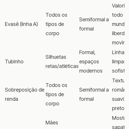
Valoriz
Todos os
todo
Semiformal a
Evasê (linha A)
tipos de
mundo,
formal
corpo
liberda
movim
Formal,
Linhas
Silhuetas
Tubinho
espaços
limpas,
retas/atléticas
modernos
sofisti
Textur
Todos os
Sobreposição de
Semiformal a
românt
tipos de
renda
formal
suaviz
corpo
preto
Mostra
Mães
sapato