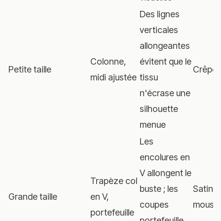
Des lignes
verticales
allongeantes
Colonne,
évitent que le
Petite taille
Crêpe, 
midi ajustée
tissu
n'écrase une
silhouette
menue
Les
encolures en
V allongent le
Trapèze col
buste ; les
Satin s
Grande taille
en V,
coupes
mousse
portefeuille
portefeuille