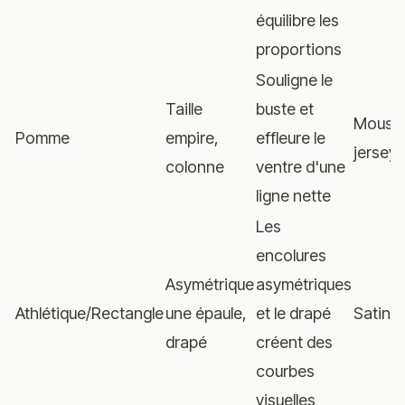
équilibre les
proportions
Souligne le
Taille
buste et
Mousse
Pomme
empire,
effleure le
jersey
colonne
ventre d'une
ligne nette
Les
encolures
Asymétrique
asymétriques
Athlétique/Rectangle
une épaule,
et le drapé
Satin, 
drapé
créent des
courbes
visuelles