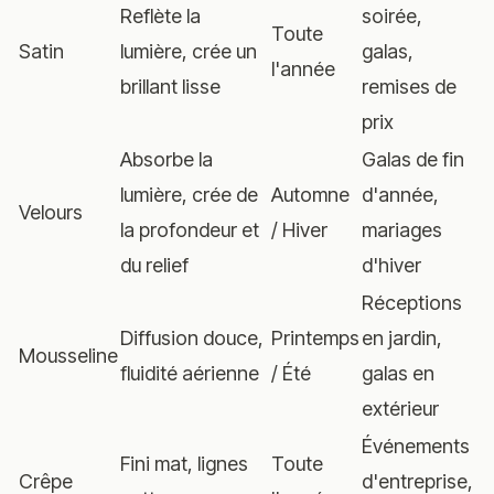
Reflète la
soirée,
Toute
M
Satin
lumière, crée un
galas,
l'année
(s
brillant lisse
remises de
prix
Absorbe la
Galas de fin
lumière, crée de
Automne
d'année,
Ch
Velours
la profondeur et
/ Hiver
mariages
lo
du relief
d'hiver
Réceptions
T
Diffusion douce,
Printemps
en jardin,
Mousseline
co
fluidité aérienne
/ Été
galas en
lé
extérieur
Événements
Fini mat, lignes
Toute
Co
Crêpe
d'entreprise,