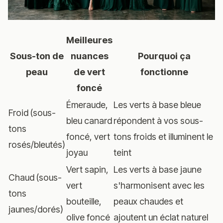
Meilleures
Sous-ton de
nuances
Pourquoi ça
peau
de vert
fonctionne
foncé
Émeraude,
Les verts à base bleue
Froid (sous-
bleu canard
répondent à vos sous-
tons
foncé, vert
tons froids et illuminent le
rosés/bleutés)
joyau
teint
Vert sapin,
Les verts à base jaune
Chaud (sous-
vert
s'harmonisent avec les
tons
bouteille,
peaux chaudes et
jaunes/dorés)
olive foncé
ajoutent un éclat naturel