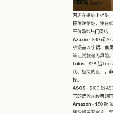
网店在婚纱上提供
接传递给你，使在
平价婚纱热门网店
Azazie
- $99 起
纱涵盖 A 字裙、
策让试款毫无风险
Lulus
- $78 起 
代、极简的设计，
探。
ASOS
- $100 
它的选择从经典到
Amazon
- $50
评价和买家照片。坚持