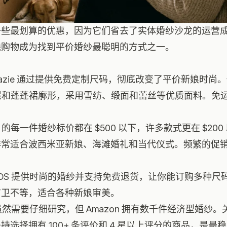
一些最划算的优惠，因为它们省去了实体婚纱沙龙的运营
线购物成为找到平价婚纱最聪明的方式之一。
 Azazie 通过提供免费定制尺码，彻底改变了平价新娘时尚。
鱼尾和蓬蓬裙廓形，采用雪纺、缎面和蕾丝等优质面料。免
。
Lulus 的每一件婚纱标价都在 $500 以下，许多款式更在 $2
非常适合波西米亚新娘、海滩婚礼和当代仪式。频繁的促
起 ASOS 提供时尚的婚纱并支持免费退货，让你能订购多种
前卫不等，适合各种新娘审美。
 起 虽然需要仔细研究，但 Amazon 拥有数千件经济型婚
选择拥有 100+ 条评价和 4 星以上评分的商品，是最