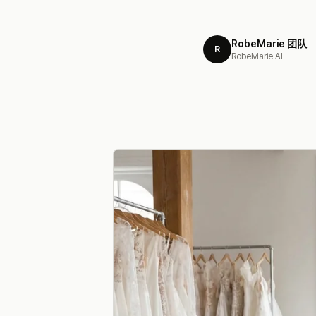
RobeMarie 团队
R
RobeMarie AI