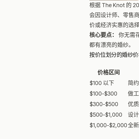
根据 The Knot
会因设计师、零售
价或经济实惠的选
核心要点：
你无需花
都有漂亮的婚纱。
按价位划分的婚纱价
价格区间
$100 以下
简约
$100-$300
做工
$300-$500
优质
$500-$1,000
设计
$1,000-$2,000
全新