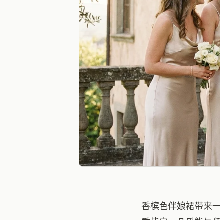
香槟色伴娘裙带来