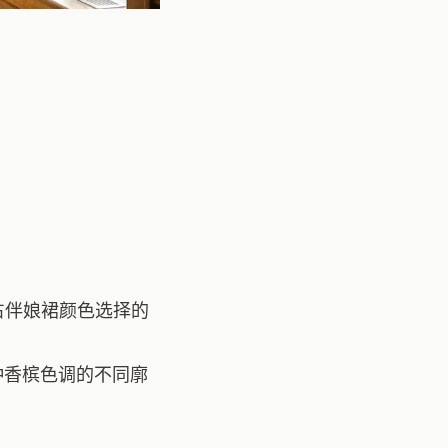
占伴娘裙颜色选择的
种香槟色调的不同廓