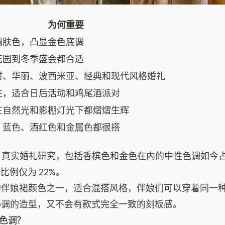
为何重要
调肤色，凸显金色底调
花园到冬季盛会都合适
村、华丽、波西米亚、经典和现代风格婚礼
性，适合日后活动和鸡尾酒派对
在自然光和影棚灯光下都熠熠生辉
、蓝色、酒红色和金属色都很搭
025 真实婚礼研究
，包括香槟色和金色在内的中性色调如今
比例仅为 22%。
的伴娘裙颜色之一，适合
混搭风格
，伴娘们可以穿着同一
协调的造型，又不会有款式完全一致的刻板感。
色调？