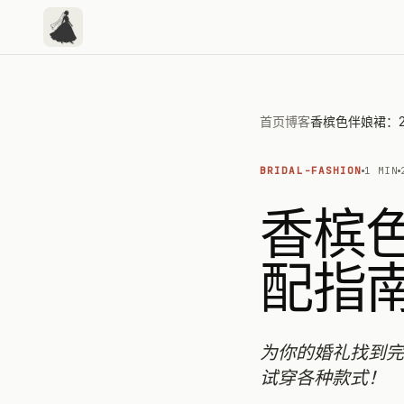
首页
博客
BRIDAL-FASHION
1 MIN
香槟色
配指
为你的婚礼找到完
试穿各种款式！