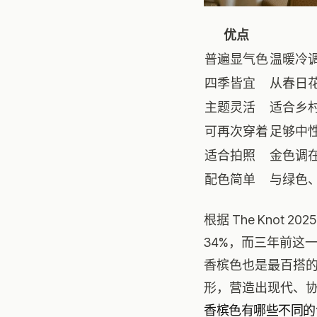
优点
普遍显气色
温暖冷
四季皆宜
从春日
主题灵活
适合乡
可再次穿着
足够中
适合拍照
金色调
配色简单
与绿色
根据
The Knot 2
34%，而三年前这一
香槟色也是最百搭
形，营造出现代、
香槟色有哪些不同的