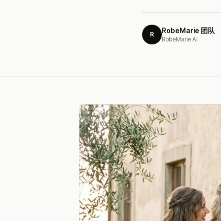
RobeMarie 团队
R
RobeMarie AI