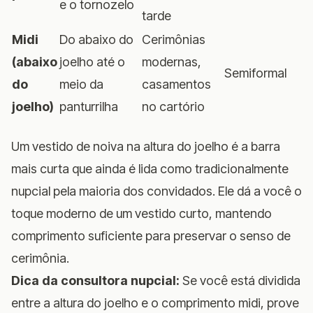
e o tornozelo
tarde
Midi
Do abaixo do
Cerimônias
(abaixo
joelho até o
modernas,
Semiformal
do
meio da
casamentos
joelho)
panturrilha
no cartório
Um vestido de noiva na altura do joelho é a barra
mais curta que ainda é lida como tradicionalmente
nupcial pela maioria dos convidados. Ele dá a você o
toque moderno de um vestido curto, mantendo
comprimento suficiente para preservar o senso de
cerimônia.
Dica da consultora nupcial:
Se você está dividida
entre a altura do joelho e o comprimento midi, prove