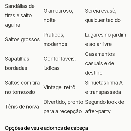
Sandálias de
Glamouroso,
Sereia evasê,
tiras e salto
noite
qualquer tecido
agulha
Práticos,
Lugares no jardim
Saltos grossos
modernos
e ao ar livre
Casamentos
Sapatilhas
Confortáveis,
casuais e de
bordadas
lúdicas
destino
Saltos com tira
Silhuetas linha A
Vintage, retrô
no tornozelo
e transpassada
Divertido, pronto
Segundo look de
Tênis de noiva
para a recepção
after-party
Opções de véu e adornos de cabeça