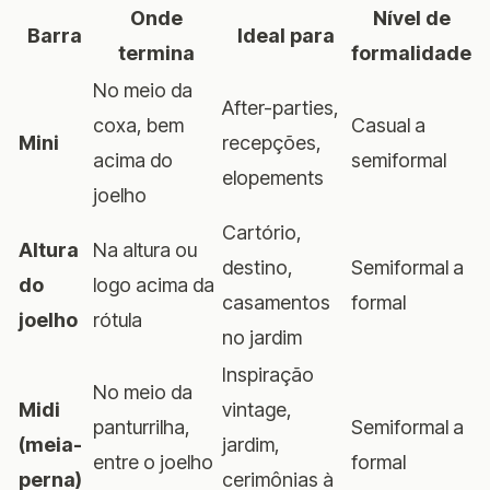
Onde
Nível de
Barra
Ideal para
termina
formalidade
No meio da
After-parties,
coxa, bem
Casual a
Mini
recepções,
acima do
semiformal
elopements
joelho
Cartório,
Altura
Na altura ou
destino,
Semiformal a
do
logo acima da
casamentos
formal
joelho
rótula
no jardim
Inspiração
No meio da
Midi
vintage,
panturrilha,
Semiformal a
(meia-
jardim,
entre o joelho
formal
perna)
cerimônias à