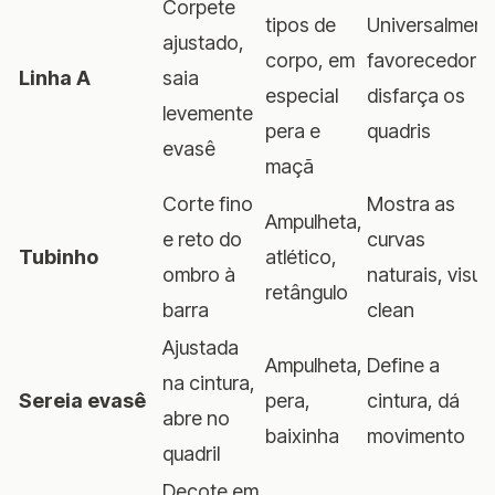
Corpete
tipos de
Universalment
ajustado,
corpo, em
favorecedora,
Linha A
saia
especial
disfarça os
levemente
pera e
quadris
evasê
maçã
Corte fino
Mostra as
Ampulheta,
e reto do
curvas
Tubinho
atlético,
ombro à
naturais, visua
retângulo
barra
clean
Ajustada
Ampulheta,
Define a
na cintura,
Sereia evasê
pera,
cintura, dá
abre no
baixinha
movimento
quadril
Decote em