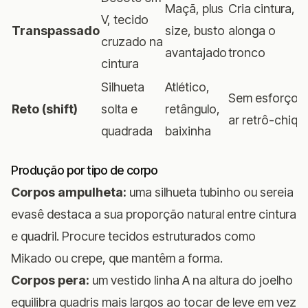
Maçã, plus
Cria cintura,
V, tecido
Transpassado
size, busto
alonga o
cruzado na
avantajado
tronco
cintura
Silhueta
Atlético,
Sem esforço,
Reto (shift)
solta e
retângulo,
ar retrô-chiqu
quadrada
baixinha
Produção por tipo de corpo
Corpos ampulheta:
uma silhueta tubinho ou sereia
evasê destaca a sua proporção natural entre cintura
e quadril. Procure tecidos estruturados como
Mikado ou crepe, que mantêm a forma.
Corpos pera:
um vestido linha A na altura do joelho
equilibra quadris mais largos ao tocar de leve em vez