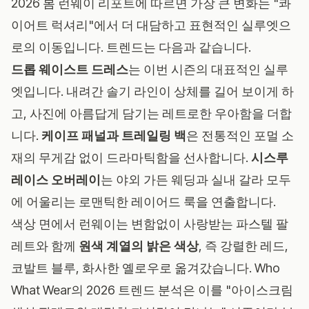
2026 봄 런웨이 리포트
에 따르면 가장 큰 변화는 "콰
이어트 럭셔리"에서 더 대담하고 표현적인 실루엣으
로의 이동입니다. 트렌드는 다음과 같습니다.
드롭 웨이스트 드레스
는 이번 시즌의 대표적인 실루
엣입니다. 내려간 솔기 라인이 상체를 길어 보이게 하
고, 사진에 아름답게 담기는 레트로한 우아함을 더합
니다.
케이프 패널과 트레일링 백
은 전통적인 포멀 소
재의 무게감 없이 드라마틱함을 선사합니다.
시스루
레이스 오버레이
는 야외 가든 웨딩과 실내 갈라 모두
에 어울리는 로맨틱한 레이어드 룩을 연출합니다.
색상 면에서 런웨이는 변함없이 사랑받는 파스텔 팔
레트와 함께
원색 계열의 밝은 색상
, 즉 강렬한 레드,
코발트 블루, 화사한 옐로우로 옮겨갔습니다.
Who
What Wear의 2026 트렌드 분석
은 이를 "아이스크림