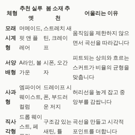
추천 실루
봄 소재 추
체형
어울리는 이유
엣
천
모래
머메이드,
스트레치 새
움직임을 제한하지 않으
시계
핏 앤 플
틴, 크레이
면서 곡선을 따라갑니다
형
레어
프
피트되는 상의와 흐르는
서양
A라인, 볼
시폰, 오간
스커트가 비율의 균형을
배형
가운
자
맞춥니다
엠파이어
드레이프 시
사과
허리선을 높게 잡고 중
웨이스트,
폰, 부드러
형
앙부를 감쌉니다
컬럼
운 저지
드롭 웨이
직사
구조감 있는
곡선을 만들고 시각적
스트, 페
각형
새틴, 튤
포인트를 더합니다