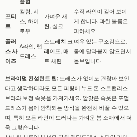
플럼
컬럼, 시
수직 라인이 길어 보이
프티
가벼운 새
스, 하이
게 합니다. 과한 볼륨은
트
틴, 실크
로우
피하세요
플러
스트레치 크
여유 있는 구조감으로,
A라인, 랩
스 사
레이프, 매
몸에 달라붙지 않으면서
드레스
이즈
트 새틴
돋보입니다
브라이덜 컨설턴트 팁:
드레스가 없이도 괜찮아 보인
다고 생각하더라도 모든 피팅에 누드 톤 스트랩리스
브라와 보정 속옷을 가져가세요. 알맞은 속옷은 포멀
드레스가 몸에 안착되는 방식을 완전히 바꿀 수 있으
며, 특히 모든 라인이 드러나는 가벼운 봄 소재에서 더
욱 그렇습니다.