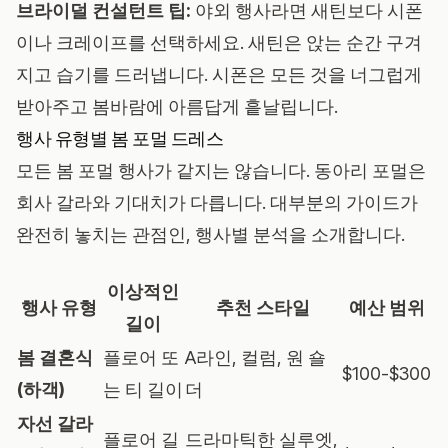
브라이덜 컨설턴트 팁:
야외 행사라면 새틴보다 시폰
이나 크레이프를 선택하세요. 새틴은 앉는 순간 구겨
지고 습기를 드러냅니다. 시폰은 모든 것을 너그럽게
받아주고 봄바람에 아름답게 흩날립니다.
행사 유형별 봄 포멀 드레스
모든 봄 포멀 행사가 같지는 않습니다. 동아리 포멀은
회사 갈라와 기대치가 다릅니다. 대부분의 가이드가
완전히 놓치는 관점인, 행사별 분석을 소개합니다.
이상적인
행사 유형
추천 스타일
예산 범위
길이
봄 결혼식
플로어 또
A라인, 컬럼, 원 숄
$100-$300
(하객)
는 티 길이
더
자선 갈라
플로어 길
드라마틱한 실루엣,