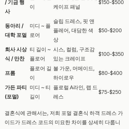
/ 기금 행
$150-$500
이
케이프 패널
사
슬립 드레스, 핏 앤
동아리 /
미디 ~ 플
플레어, 대담한 색
$50-$200
대학 포멀
로어
상
회사 시상
티 길이 ~
시스, 컬럼, 구조감
$100-$350
식 / 만찬
플로어
있는 크레이프
플로어 길
볼 가운, 머메이드,
프롬
$80-$400
이
하이로우
가든 파티
미디 ~ 티
플로럴 A라인, 랩 드
$75-$250
(포멀)
길이
레스
결혼식에 관해서는, 저희
포멀 결혼식 하객 드레스 가
이드
가 드레스 코드의 미묘한 차이를 상세히 다룹니