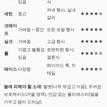
있음
식
저녁 행사, 실내
새틴
중간
★★★★☆
갈라
크레이
가벼움 ~ 중간
모든 포멀 행사
★★★★★
프
실크
가벼움
고급 행사
★★★★★
가볍고 볼륨감
로맨틱한 행사,
튤
★★★☆☆
있음
결혼식
레이어드 룩, 칵
레이스
다양함
★★★★☆
테일
봄에 피해야 할 소재:
벨벳(너무 무겁고 더움), 두꺼운
브로케이드(겨울 영역), 안감 없는 폴리에스터(열을
가두고 땀이 드러남).