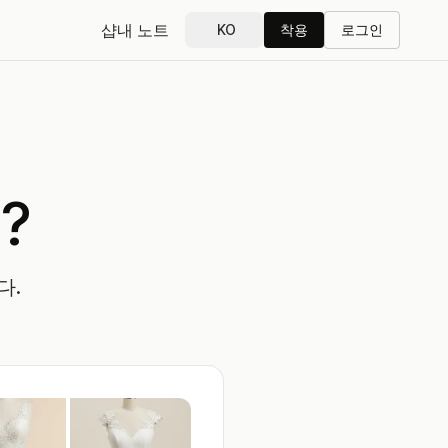
샵
내 노트
KO
착용
로그인
?
다.