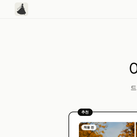
드
추천
착용 전