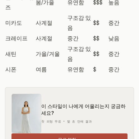
봄/가을
유연함
$$$
높음
즈
구조감 있
미카도
사계절
$$
중간
음
크레이프
사계절
중간
$$
낮음
구조감 있
새틴
가을/겨울
$$
중간
음
시폰
여름
유연함
$
중간
이 스타일이 나에게 어울리는지 궁금하
세요?
첫 피팅 무료 • 몇 초 만에 결과