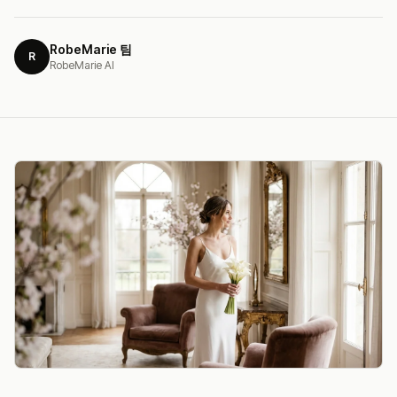
RobeMarie 팀
R
RobeMarie AI