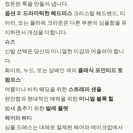
정돈된 룩을 만들어 냅니다.
옵션 3: 드라마틱한 헤드피스
크리스털 헤드밴드, 티
아라, 또는 플라워 크라운은 다른 부분의 심플함을 유
지하면서 개성을 더합니다.
슈즈
신발 선택은 당신의 미니멀한 미감과 어울려야 합니
다.
화이트, 누드, 또는 샴페인 색의
클래식 포인티드 토
펌프스
여름이나 비치 웨딩을 위한
스트래피 샌들
편안함과 현대적인 매력을 위한
미니멀 블록 힐
밤새 춤추기 위한
발레 플랫
헤어와 뷰티
심플 드레스는 대체로 절제된 헤어와 메이크업에서