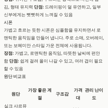
김, 형태 유지력
단점:
드레이핑이 덜 유연하고, 일부
신부에게는 뻣뻣하게 느껴질 수 있음
시폰
가볍고 흐르는 듯한 시폰은 심플함을 유지하면서 로
맨틱한 움직임을 만들어 냅니다. 주로 소매, 오버레이,
또는 보헤미안 스타일 가운 전체에 사용됩니다.
장점:
가볍고, 로맨틱한 움직임, 따뜻한 날씨에 편안
함
단점:
쉽게 걸려 올이 나갈 수 있고, 여러 겹이 필요
할 수 있음
원단 비교표
가장 좋은 계
가격
관리 난이
원단
구조감
절
대
도
실크 샤르뮤