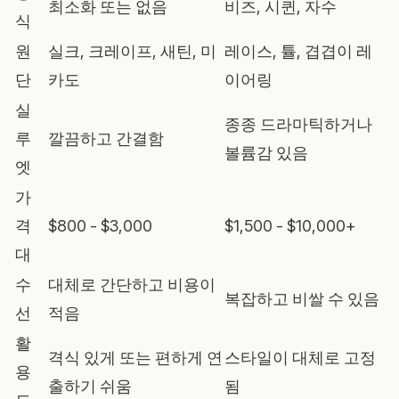
최소화 또는 없음
비즈, 시퀸, 자수
식
원
실크, 크레이프, 새틴, 미
레이스, 튤, 겹겹이 레
단
카도
이어링
실
종종 드라마틱하거나
루
깔끔하고 간결함
볼륨감 있음
엣
가
격
$800 - $3,000
$1,500 - $10,000+
대
수
대체로 간단하고 비용이
복잡하고 비쌀 수 있음
선
적음
활
격식 있게 또는 편하게 연
스타일이 대체로 고정
용
출하기 쉬움
됨