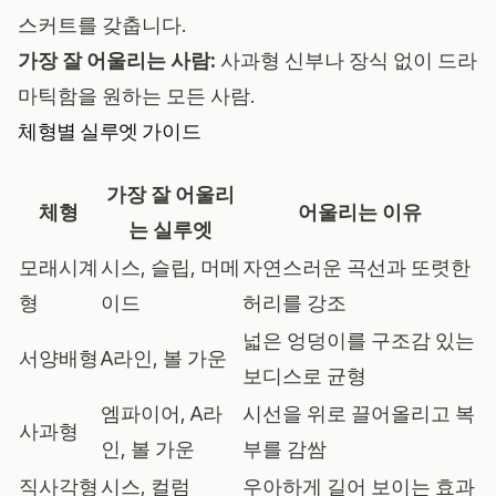
스커트를 갖춥니다.
가장 잘 어울리는 사람:
사과형 신부나 장식 없이 드라
마틱함을 원하는 모든 사람.
체형별 실루엣 가이드
가장 잘 어울리
체형
어울리는 이유
는 실루엣
모래시계
시스, 슬립, 머메
자연스러운 곡선과 또렷한
형
이드
허리를 강조
넓은 엉덩이를 구조감 있는
서양배형
A라인, 볼 가운
보디스로 균형
엠파이어, A라
시선을 위로 끌어올리고 복
사과형
인, 볼 가운
부를 감쌈
직사각형
시스, 컬럼
우아하게 길어 보이는 효과