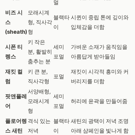
멀
비즈 시
모래시계
블랙타
시퀸이 중립 톤에 깊이와
스
형, 직사각
이
입체감을 더함
(sheath)
형
키 작은
시폰 티
세미
가벼운 소재가 움직임을
분, 활발히
렝스
포멀
아름답게 받아들임
춤추는 분
재킷 컬
키 큰 분,
재킷이 시각적 흥미와 커
포멀
럼
직사각형
버리지를 더함
서양배형,
핏앤플레
세미
모래시계
허리에 윤곽을 만들어줌
어
포멀
형
플로어렝
격식 있는
블랙타
새틴의 광택이 저녁 조명
스 새틴
저녁
이
아래 샴페인을 빛나게 함