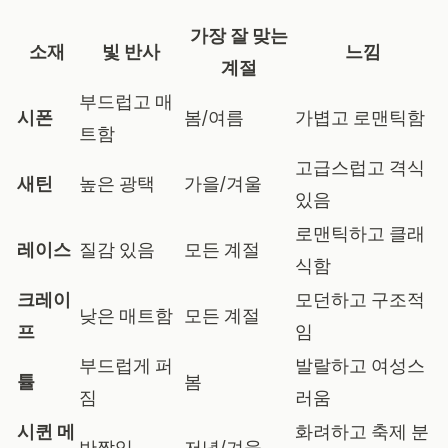
가장 잘 맞는
소재
빛 반사
느낌
계절
부드럽고 매
시폰
봄/여름
가볍고 로맨틱함
트함
고급스럽고 격식
새틴
높은 광택
가을/겨울
있음
로맨틱하고 클래
레이스
질감 있음
모든 계절
식함
크레이
모던하고 구조적
낮은 매트함
모든 계절
프
임
부드럽게 퍼
발랄하고 여성스
튤
봄
짐
러움
시퀸 메
화려하고 축제 분
반짝임
저녁/겨울