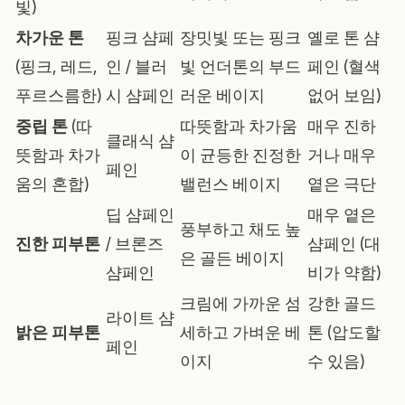
빛)
차가운 톤
핑크 샴페
장밋빛 또는 핑크
옐로 톤 샴
(핑크, 레드,
인 / 블러
빛 언더톤의 부드
페인 (혈색
푸르스름한)
시 샴페인
러운 베이지
없어 보임)
중립 톤
(따
따뜻함과 차가움
매우 진하
클래식 샴
뜻함과 차가
이 균등한 진정한
거나 매우
페인
움의 혼합)
밸런스 베이지
옅은 극단
딥 샴페인
매우 옅은
풍부하고 채도 높
진한 피부톤
/ 브론즈
샴페인 (대
은 골든 베이지
샴페인
비가 약함)
크림에 가까운 섬
강한 골드
라이트 샴
밝은 피부톤
세하고 가벼운 베
톤 (압도할
페인
이지
수 있음)