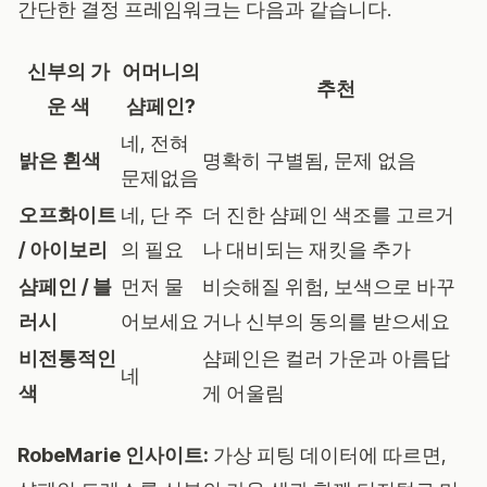
간단한 결정 프레임워크는 다음과 같습니다.
신부의 가
어머니의
추천
운 색
샴페인?
네, 전혀
밝은 흰색
명확히 구별됨, 문제 없음
문제없음
오프화이트
네, 단 주
더 진한 샴페인 색조를 고르거
/ 아이보리
의 필요
나 대비되는 재킷을 추가
샴페인 / 블
먼저 물
비슷해질 위험, 보색으로 바꾸
러시
어보세요
거나 신부의 동의를 받으세요
비전통적인
샴페인은 컬러 가운과 아름답
네
색
게 어울림
RobeMarie 인사이트:
가상 피팅 데이터에 따르면,