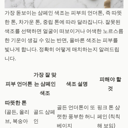
가장 돋보이는 샴페인 색조는 피부의 언더톤, 즉 따뜻
한 톤, 차가운 톤, 중립 톤에 따라 달라집니다. 잘못된
색조를 선택하면 얼굴이 떠보이거나 어색한 노르스름
한 기운이 생길 수 있는 반면, 올바른 색조는 피부를
빛나게 합니다. 정확히 어떻게 매치하는지 알려드립
니다.
가장 잘 맞
피해야 할
피부 언더톤
는 샴페인
색조 설명
것
색조
따뜻한 톤
골든 언더톤이 또
핑크 톤 샴
(골든, 올리
골드 샴페
렷한 풍부한 허니
페인 (칙칙
브, 복숭아
인
베이지
해 보임)