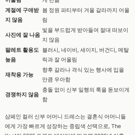
계절에 구애받
봄 정원 파티부터 겨울 갈라까지 어울
지 않음
림
빛을 부드럽게 받아들여 절대 떠보이
사진에 잘 나옴
지 않음
팔레트 활용도
블러시, 네이비, 세이지, 버건디, 메탈
높음
릭과 잘 어울림
향후 갈라나 격식 있는 행사에 입을
재착용 가능
만큼 우아함
충돌 없이 신부 일행의 룩을 돋보이게
경쟁하지 않음
함
샴페인 컬러 신부 어머니 드레스는 결혼식 어머니들
에게 가장 빠르게 성장하는 중립색 선택으로, The