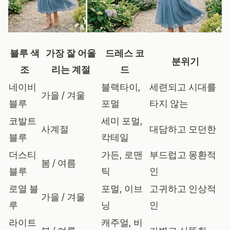
블루 색
가장 잘 어울
드레스 코
분위기
조
리는 계절
드
네이비
블랙타이,
세련되고 시대를
가을 / 겨울
블루
포멀
타지 않는
코발트
세미 포멀,
사계절
대담하고 모던한
블루
칵테일
더스티
가든, 로맨
부드럽고 몽환적
봄 / 여름
블루
틱
인
로열 블
포멀, 이브
고귀하고 인상적
가을 / 겨울
루
닝
인
라이트
캐주얼, 비