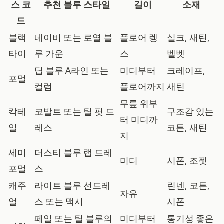
스 코
추천 블루 스타일
길이
소재
드
블랙
네이비 또는 로열 블
플로어 렝
실크, 새틴,
타이
루 가운
스
벨벳
딥 블루 A라인 또는
미디부터
크레이프,
포멀
컬럼
플로어까지
새틴
무릎 위부
칵테
코발트 또는 틸 핏 드
구조감 있는
터 미디까
일
레스
코튼, 새틴
지
세미
더스티 블루 랩 드레
미디
시폰, 조젯
포멀
스
캐주
라이트 블루 선드레
린넨, 코튼,
자유
얼
스 또는 맥시
시폰
페일 또는 틸 블루의
미디부터
통기성 좋은