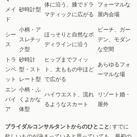
体に沿う、膝でドラ
フォーマルな
メイ
砂時計型
マティックに広がる
屋内会場
ド
小柄・ア
ビーチ、ガー
シー
ほっそりと自然なボ
スレチッ
デン、モダン
ス
ディラインに沿う
ク型
な空間
トラ
砂時計
ヒップまでフィッ
あらゆるフォ
ンペ
型・スト
ト、太ももの中ほど
ーマルな場
ット
レート型
で広がる
エン
小柄・ふ
ハイウエスト、流れ
リゾート婚・
パイ
くよかな
るようなスカート
屋外
ア
体型
ブライダルコンサルタントからのひとこと:
すでに
欲しいものが決まっていると思っていても、最初の