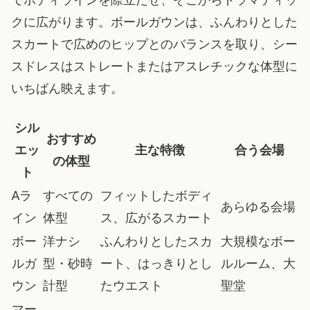
クに広がります。ボールガウンは、ふんわりとした
スカートで広めのヒップとのバランスを取り、シー
スドレスはストレートまたはアスレチックな体型に
いちばん映えます。
シル
おすすめ
エッ
主な特徴
合う会場
の体型
ト
Aラ
すべての
フィットしたボディ
あらゆる会場
イン
体型
ス、広がるスカート
ボー
洋ナシ
ふんわりとしたスカ
大規模なボー
ルガ
型・砂時
ート、はっきりとし
ルルーム、大
ウン
計型
たウエスト
聖堂
マー