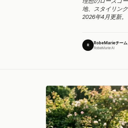
理想のローズゴー
地、スタイリング
2026年4月更新。
RobeMarieチーム
R
RobeMarie AI