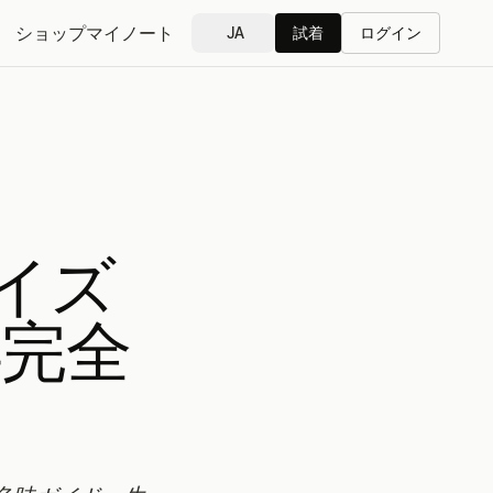
ショップ
マイノート
JA
試着
ログイン
イズ
年完全