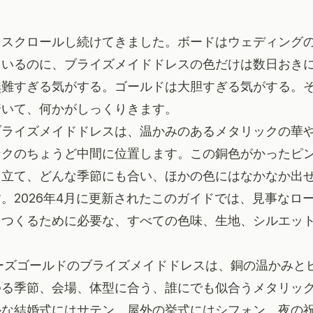
restをスクロールし続けてきました。ボードはウェディン
ているのに、ブライズメイドドレスの色だけは数日おき
無難すぎる気がする。ゴールドは大胆すぎる気がする。
着いて、何かがしっくりきます。
ブライズメイドドレスは、温かみのあるメタリックの華
ンクのちょうど中間に位置します。この銅色がかったピ
き立て、どんな季節にも合い、ほかの色にはなかなか出
。2026年4月に更新されたこのガイドでは、見事なロ
をつくるために必要な、すべての色味、生地、シルエッ
。
ーズゴールドのブライズメイドドレスは、銅の温かみと
ゆる季節、会場、体型に合う、誰にでも似合うメタリッ
ルな結婚式にはサテン、屋外の挙式にはシフォン、夜の