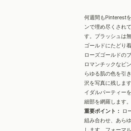
何週間もPinte
ンで埋め尽くされ
す。ブラッシュは
ゴールドにたどり
ローズゴールドの
ロマンチックなピ
らゆる肌の色を引
沢を写真に残します
イダルパーティー
細部を網羅します
重要ポイント：
ロ
組み合わせ、あら
します。フォーマ