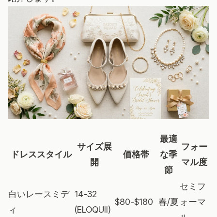
最適
サイズ展
フォー
ドレススタイル
価格帯
な季
開
マル度
節
セミフ
白いレースミデ
14-32
$80-$180
春/夏
ォーマ
ィ
(ELOQUII)