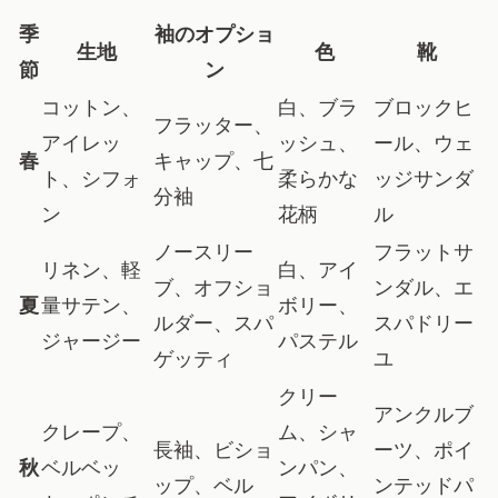
季
袖のオプショ
生地
色
靴
節
ン
コットン、
白、ブラ
ブロックヒ
フラッター、
アイレッ
ッシュ、
ール、ウェ
春
キャップ、七
ト、シフォ
柔らかな
ッジサンダ
分袖
ン
花柄
ル
ノースリー
フラットサ
リネン、軽
白、アイ
ブ、オフショ
ンダル、エ
夏
量サテン、
ボリー、
ルダー、スパ
スパドリー
ジャージー
パステル
ゲッティ
ユ
クリー
アンクルブ
クレープ、
ム、シャ
長袖、ビショ
ーツ、ポイ
秋
ベルベッ
ンパン、
ップ、ベル
ンテッドパ