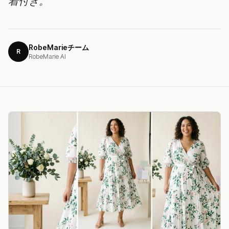
着付き。
RobeMarieチーム
R
RobeMarie AI