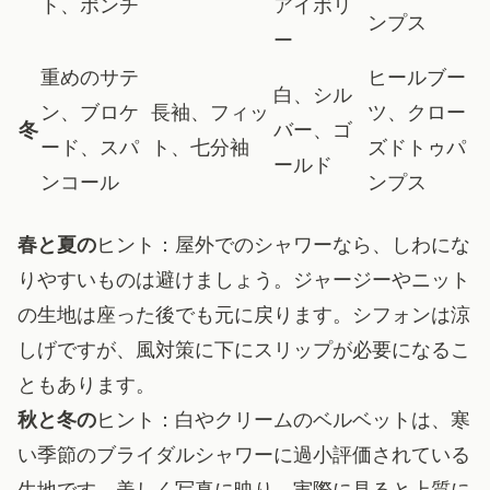
ト、ポンチ
アイボリ
ンプス
ー
重めのサテ
ヒールブー
白、シル
ン、ブロケ
長袖、フィッ
ツ、クロー
冬
バー、ゴ
ード、スパ
ト、七分袖
ズドトゥパ
ールド
ンコール
ンプス
春と夏の
ヒント：屋外でのシャワーなら、しわにな
りやすいものは避けましょう。ジャージーやニット
の生地は座った後でも元に戻ります。シフォンは涼
しげですが、風対策に下にスリップが必要になるこ
ともあります。
秋と冬の
ヒント：白やクリームのベルベットは、寒
い季節のブライダルシャワーに過小評価されている
生地です。美しく写真に映り、実際に見ると上質に