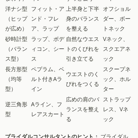
洋ナシ型
フィット・ア
上半身と下半
オフショル
（ヒップ
ンド・フレ
身のバランス
ダー、ボー
が広め）
ア、ラップ
を整える
トネック
砂時計型
ラップ、ボデ
自然なウエス
Vネック、
（バラン
ィコン、シー
トのくびれを
スクエアネ
ス型）
ス
引き立てる
ック
長方形型
ペプラム、ベ
スクープネ
ウエストのく
（均等
ルト付きAラ
ック、ホル
びれをつくる
型）
イン
ター
広めの肩のバ
ストラップ
逆三角形
Aライン、フ
ランスを整え
レス、Vネ
型
レアスカート
る
ック
ブライダルコンサルタントのヒント：
ブライダル