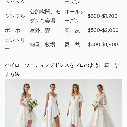
トバック
ーズン
公的機関、モ
オールシ
シンプル
$300-$1,200
ダンな会場
ーズン
ボーホー
屋外、森
春、夏
$500-$2,000
カントリ
納屋、牧場
夏、秋
$400-$1,800
ー
ハイローウェディングドレスをプロのように着こな
す方法