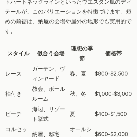
トハートネックラインといったウエスタン風のディ
テールが、このバリエーションを特徴づけます。短
めの前裾は、納屋の会場や屋外の地形でも実用的で
す。
理想の季
スタイル
似合う会場
価格帯
節
ガーデン、ヴ
レース
春、夏
$800-$2,500
ィンヤード
教会、ボール
袖付き
秋、冬
$1,000-$3,000
ルーム
海辺、リゾー
ビーチ
夏
$400-$1,500
ト挙式
コルセッ
オールシ
納屋、邸宅
$600-$2,000