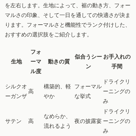
を左右します。生地によって、裾の動き方、フォー
マルさの印象、そして一日を通しての快適さが決ま
ります。フォーマルさと機能性でランク付けした、
おすすめの選択肢をご紹介します。
フォ
似合うシー
お手入れの
生地
ーマ
動きの質
ン
手間
ル度
ドライクリ
シルクオ
構築的、軽
フォーマル
高
ーニングの
ーガンザ
やか
な挙式
み
ドライクリ
なめらか、
サテン
高
夜の披露宴
ーニングの
流れるよう
み