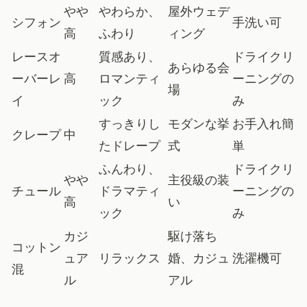
やや
やわらか、
屋外ウェデ
シフォン
手洗い可
高
ふわり
ィング
レースオ
質感あり、
ドライクリ
あらゆる会
ーバーレ
高
ロマンティ
ーニングの
場
イ
ック
み
すっきりし
モダンな挙
お手入れ簡
クレープ
中
たドレープ
式
単
ふんわり、
ドライクリ
やや
主役級の装
チュール
ドラマティ
ーニングの
高
い
ック
み
カジ
駆け落ち
コットン
ュア
リラックス
婚、カジュ
洗濯機可
混
ル
アル