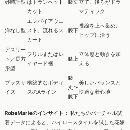
砂時計型
はトランペット
膝丈
立て、後ろがドラ
カット
マティック
エンパイアウエ
視線を上へ集め、
洋なし型
スト、流れるス
膝下
ヒップに沿う
カート
アスリー
フリルまたはレ
立体感と動きを加
ト／長方
膝上
イヤード裾
える
形型
膝
プラスサ
構築的なボディ
美しいバランスと
丈〜
イズ
スのAライン
快適な着心地
膝下
RobeMarieのインサイト：
私たちのバーチャル試
着データによると、ハイロースタイルを試した花嫁