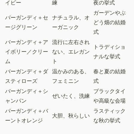
イビー
練
夜の挙式
ガーデンやぶ
バーガンディ＋セ
ナチュラル、オ
どう畑の結婚
ージグリーン
ーガニック
式
バーガンディ＋ア
流行に左右され
トラディショ
イボリー／クリー
ない、エレガン
ナルな挙式
ム
ト
バーガンディ＋ダ
温かみのある、
春と夏の結婚
スティローズ
フェミニン
式
バーガンディ＋シ
ブラックタイ
ぜいたく、洗練
ャンパン
や高級な会場
バーガンディ＋バ
ラスティック
大胆、秋らしい
ーントオレンジ
な秋の挙式