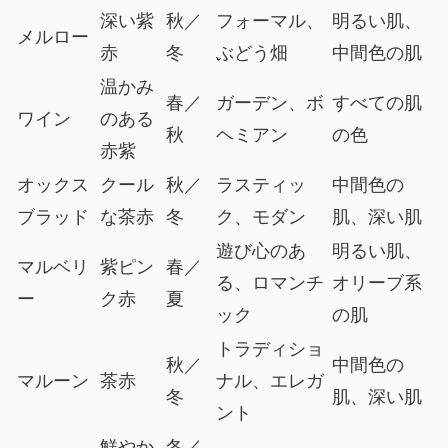
深い紫
秋／
フォーマル、
明るい肌、
メルロー
赤
冬
ぶどう畑
中間色の肌
温かみ
春／
ガーデン、ボ
すべての肌
ワイン
のある
秋
ヘミアン
の色
赤紫
オックス
クール
秋／
ラスティッ
中間色の
ブラッド
な茶赤
冬
ク、モダン
肌、深い肌
遊び心のあ
明るい肌、
マルベリ
紫ピン
春／
る、ロマンチ
オリーブ系
ー
ク赤
夏
ック
の肌
トラディショ
秋／
中間色の
マルーン
茶赤
ナル、エレガ
冬
肌、深い肌
ント
鮮やか
冬／