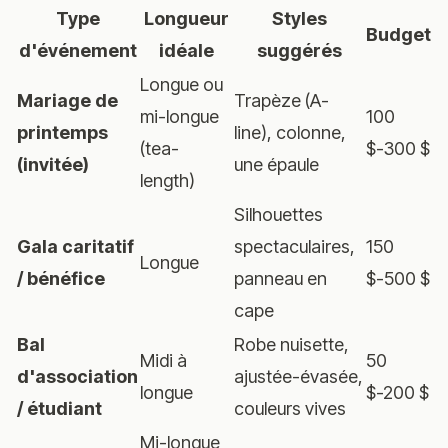
Type
Longueur
Styles
Budget
d'événement
idéale
suggérés
Longue ou
Mariage de
Trapèze (A-
mi-longue
100
printemps
line), colonne,
(tea-
$-300 $
(invitée)
une épaule
length)
Silhouettes
Gala caritatif
spectaculaires,
150
Longue
/ bénéfice
panneau en
$-500 $
cape
Bal
Robe nuisette,
Midi à
50
d'association
ajustée-évasée,
longue
$-200 $
/ étudiant
couleurs vives
Mi-longue