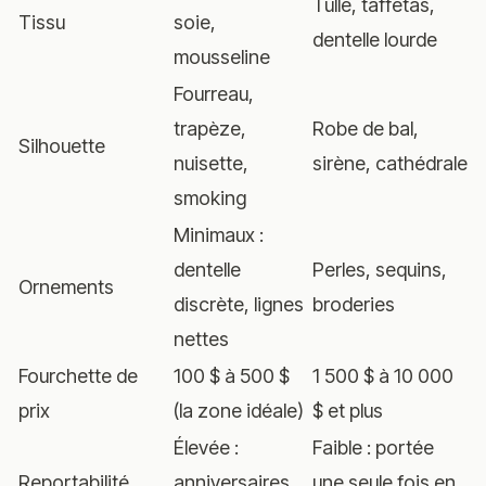
Tulle, taffetas,
Tissu
soie,
dentelle lourde
mousseline
Fourreau,
trapèze,
Robe de bal,
Silhouette
nuisette,
sirène, cathédrale
smoking
Minimaux :
dentelle
Perles, sequins,
Ornements
discrète, lignes
broderies
nettes
Fourchette de
100 $ à 500 $
1 500 $ à 10 000
prix
(la zone idéale)
$ et plus
Élevée :
Faible : portée
Reportabilité
anniversaires,
une seule fois en