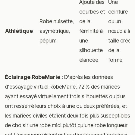
Ajoute des
Une
courbes et
ceinture
Robe nuisette,
de la
ou un
Athlétique
asymétrique,
féminité à
nœud à la
péplum
une
taille crée
silhouette
de la
élancée
forme
Éclairage RobeMarie :
D'après les données
d'essayage virtuel RobeMarie, 72 % des mariées
ayant essayé virtuellement trois silhouettes ou plus
ont resserré leurs choix à une ou deux préférées, et
les mariées civiles étaient deux fois plus susceptibles
de choisir une robe midi plutôt qu'une robe longueur
sol. L'essayage virtuel est particulièrement précieux