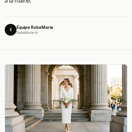
à la mairie.
Équipe RobeMarie
É
RobeMarie AI