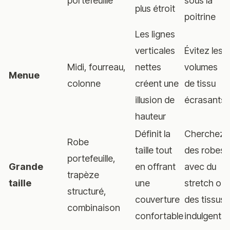
portefeuille
sous la
plus étroit
poitrine
Les lignes
verticales
Évitez les
Midi, fourreau,
nettes
volumes
Menue
colonne
créent une
de tissu
illusion de
écrasants
hauteur
Définit la
Cherchez
Robe
taille tout
des robes
portefeuille,
Grande
en offrant
avec du
trapèze
taille
une
stretch ou
structuré,
couverture
des tissus
combinaison
confortable
indulgents