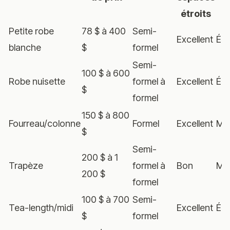
étroits
Petite robe
78 $ à 400
Semi-
Excellent
Éle
blanche
$
formel
Semi-
100 $ à 600
Robe nuisette
formel à
Excellent
Éle
$
formel
150 $ à 800
Fourreau/colonne
Formel
Excellent
Mo
$
Semi-
200 $ à 1
Trapèze
formel à
Bon
Mo
200 $
formel
100 $ à 700
Semi-
Tea-length/midi
Excellent
Éle
$
formel