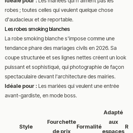
Idéale pour :
Les mariées qui n'aiment pas les
robes ; toutes celles qui veulent quelque chose
d'audacieux et de reportable.
Les robes smoking blanches
La robe smoking blanche s'impose comme une
tendance phare des mariages civils en 2026. Sa
coupe structurée et ses lignes nettes créent un look
puissant et sophistiqué, qui photographie de façon
spectaculaire devant l'architecture des mairies.
Idéale pour :
Les mariées qui veulent une entrée
avant-gardiste, en mode boss.
Adapté
Fourchette
aux
Style
Formalité
Re
de prix
espaces