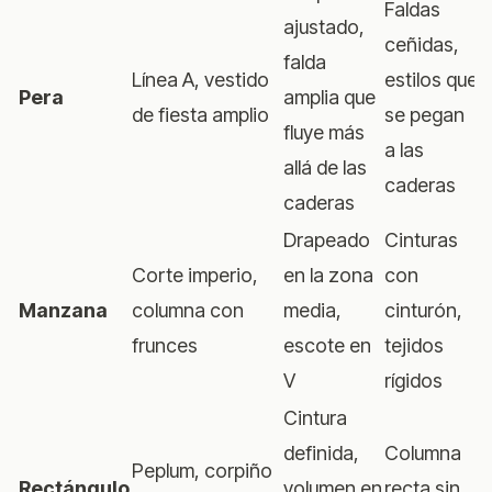
Faldas
ajustado,
ceñidas,
falda
Línea A, vestido
estilos que
Pera
amplia que
de fiesta amplio
se pegan
fluye más
a las
allá de las
caderas
caderas
Drapeado
Cinturas
Corte imperio,
en la zona
con
Manzana
columna con
media,
cinturón,
frunces
escote en
tejidos
V
rígidos
Cintura
definida,
Columna
Peplum, corpiño
Rectángulo
volumen en
recta sin