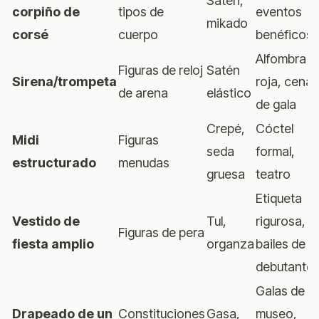
Satén,
corpiño de
tipos de
eventos
mikado
corsé
cuerpo
benéficos
Alfombra
Figuras de reloj
Satén
Sirena/trompeta
roja, cena
de arena
elástico
de gala
Crepé,
Cóctel
Midi
Figuras
seda
formal,
estructurado
menudas
gruesa
teatro
Etiqueta
Vestido de
Tul,
rigurosa,
Figuras de pera
fiesta amplio
organza
bailes de
debutante
Galas de
Drapeado de un
Constituciones
Gasa,
museo,