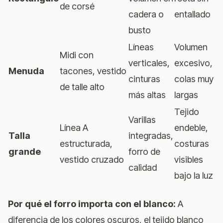
de corsé
cadera o
entallado
busto
Líneas
Volumen
Midi con
verticales,
excesivo,
Menuda
tacones, vestido
cinturas
colas muy
de talle alto
más altas
largas
Tejido
Varillas
Línea A
endeble,
Talla
integradas,
estructurada,
costuras
grande
forro de
vestido cruzado
visibles
calidad
bajo la luz
Por qué el forro importa con el blanco:
A
diferencia de los colores oscuros, el tejido blanco