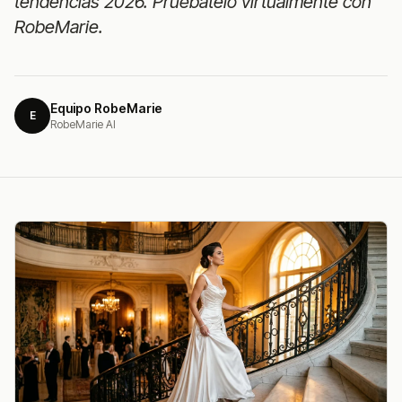
tendencias 2026. Pruébatelo virtualmente con
RobeMarie.
Equipo RobeMarie
E
RobeMarie AI