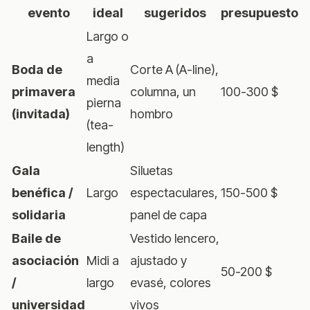
evento
ideal
sugeridos
presupuesto
Largo o
a
Boda de
Corte A (A-line),
media
primavera
columna, un
100-300 $
pierna
(invitada)
hombro
(tea-
length)
Gala
Siluetas
benéfica /
Largo
espectaculares,
150-500 $
solidaria
panel de capa
Baile de
Vestido lencero,
asociación
Midi a
ajustado y
50-200 $
/
largo
evasé, colores
universidad
vivos