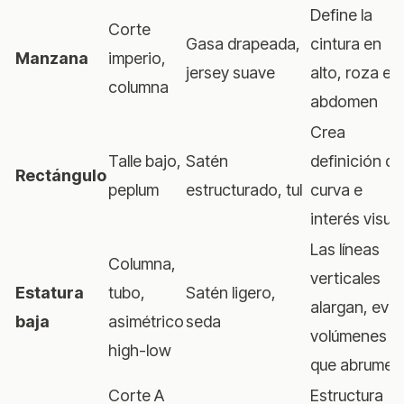
Define la
Corte
Gasa drapeada,
cintura en
Manzana
imperio,
jersey suave
alto, roza el
columna
abdomen
Crea
Talle bajo,
Satén
definición de
Rectángulo
peplum
estructurado, tul
curva e
interés visual
Las líneas
Columna,
verticales
Estatura
tubo,
Satén ligero,
alargan, evit
baja
asimétrico
seda
volúmenes
high-low
que abrumen
Corte A
Estructura