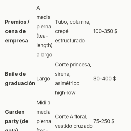
A
media
Premios /
Tubo, columna,
pierna
cena de
crepé
100-350 $
(tea-
empresa
estructurado
length)
a largo
Corte princesa,
Baile de
sirena,
Largo
80-400 $
graduación
asimétrico
high-low
Midi a
Garden
media
Corte A floral,
party (de
pierna
75-250 $
vestido cruzado
gala)
(tea-