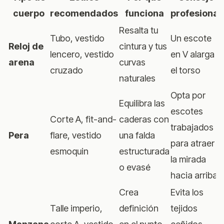
cuerpo
recomendados
funciona
profesional
Resalta tu
Tubo, vestido
Un escote
Reloj de
cintura y tus
lencero, vestido
en V alarga
arena
curvas
cruzado
el torso
naturales
Opta por
Equilibra las
escotes
Corte A, fit-and-
caderas con
trabajados
Pera
flare, vestido
una falda
para atraer
esmoquin
estructurada
la mirada
o evasé
hacia arriba
Crea
Evita los
Talle imperio,
definición
tejidos