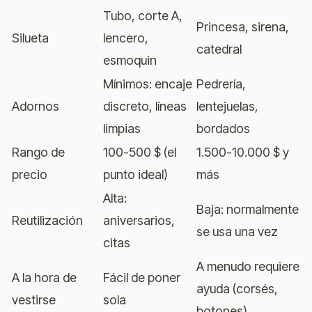
Tubo, corte A,
Princesa, sirena,
Silueta
lencero,
catedral
esmoquin
Mínimos: encaje
Pedrería,
Adornos
discreto, líneas
lentejuelas,
limpias
bordados
Rango de
100-500 $ (el
1.500-10.000 $ y
precio
punto ideal)
más
Alta:
Baja: normalmente
Reutilización
aniversarios,
se usa una vez
citas
A menudo requiere
A la hora de
Fácil de poner
ayuda (corsés,
vestirse
sola
botones)