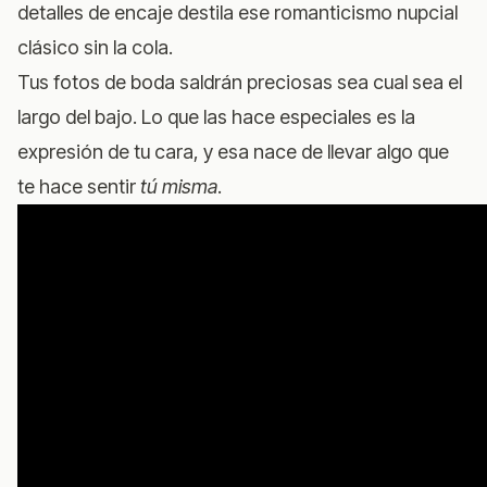
detalles de encaje destila ese romanticismo nupcial
clásico sin la cola.
Tus fotos de boda saldrán preciosas sea cual sea el
largo del bajo. Lo que las hace especiales es la
expresión de tu cara, y esa nace de llevar algo que
te hace sentir
tú misma
.