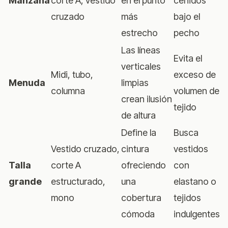
Manzana
corte A, vestido
en el punto
ceñidos
cruzado
más
bajo el
estrecho
pecho
Las líneas
Evita el
verticales
Midi, tubo,
exceso de
Menuda
limpias
columna
volumen de
crean ilusión
tejido
de altura
Define la
Busca
Vestido cruzado,
cintura
vestidos
Talla
corte A
ofreciendo
con
grande
estructurado,
una
elastano o
mono
cobertura
tejidos
cómoda
indulgentes