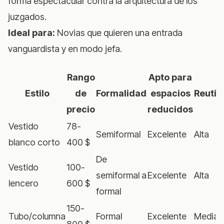
forma espectacular contra la arquitectura de los
juzgados.
Ideal para:
Novias que quieren una entrada
vanguardista y en modo jefa.
Rango
Apto para
Estilo
de
Formalidad
espacios
Reutil
precio
reducidos
Vestido
78-
Semiformal
Excelente
Alta
blanco corto
400 $
De
Vestido
100-
semiformal a
Excelente
Alta
lencero
600 $
formal
150-
Tubo/columna
Formal
Excelente
Media