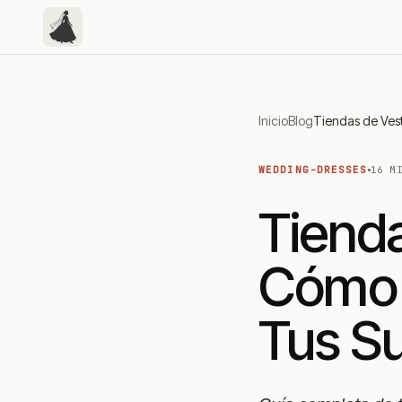
Inicio
Blog
WEDDING-DRESSES
16 M
Tienda
Cómo 
Tus S