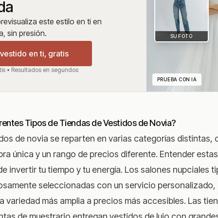
nda
evisualiza este estilo en ti en
a, sin presión.
SU FOTO
estido en ti, gratis
tis • Resultados en segundos
PRUEBA CON IA
erentes Tipos de Tiendas de Vestidos de Novia?
dos de novia se reparten en varias categorías distintas,
ra única y un rango de precios diferente. Entender estas
e invertir tu tiempo y tu energía. Los salones nupciales 
samente seleccionadas con un servicio personalizado, 
 variedad más amplia a precios más accesibles. Las tie
ntas de muestrario entregan vestidos de lujo con grande