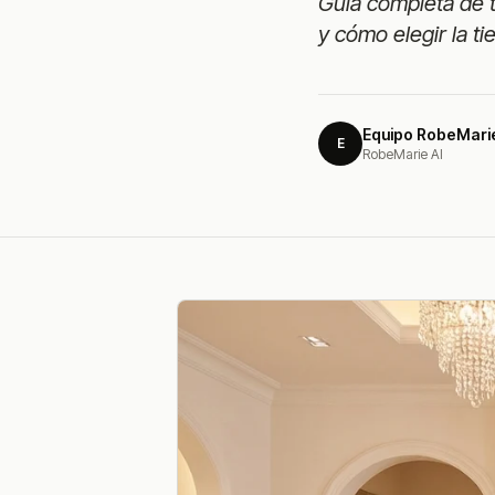
Guía completa de t
y cómo elegir la t
Equipo RobeMari
E
RobeMarie AI