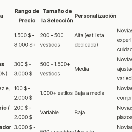
Rango de
Tamaño de
da
Personalización
Precio
la Selección
Novia
1.500 $ -
200 - 500
Alta (estilista
experi
8.000 $+
vestidos
dedicada)
cuida
Novia
as
300 $ -
500 - 1.500+
Media
ajusta
LDN)
3.000 $
vestidos
varie
zie,
100 $ -
Novias
1.000+ estilos
Baja a media
2.000 $
compr
io /
200 $ -
Novia
Variable
Baja
2.000 $
plazos
ñador
3.000 $ -
Novias
500+ vestidos
Muy alta