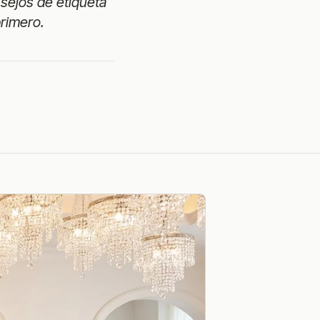
nsejos de etiqueta
primero.