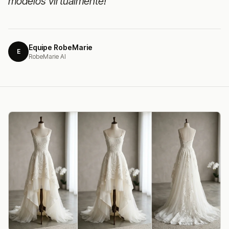
modelos virtualmente!
Equipe RobeMarie
E
RobeMarie AI