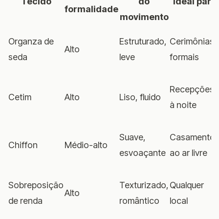
Tecido
do
Ideal para
formalidade
movimento
Organza de
Estruturado,
Cerimônias
Alto
seda
leve
formais
Recepções
Cetim
Alto
Liso, fluido
à noite
Suave,
Casamento
Chiffon
Médio-alto
esvoaçante
ao ar livre
Sobreposição
Texturizado,
Qualquer
Alto
de renda
romântico
local