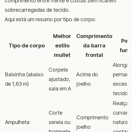
comprimento entre frente e costas sem ficarem
sobrecarregadas de tecido.
Aqui está um resumo por tipo de corpo:
Melhor
Comprimento
Por
Tipo de corpo
estilo
da barra
func
mullet
frontal
Alonga 
Corpete
Baixinha (abaixo
Acima do
pernas, 
ajustado,
de 1,63 m)
joelho
excesso
saia em A
tecido
Realça 
Corte
curvas
Comprimento
Ampulheta
sereia ou
naturais
joelho
trompete
costas