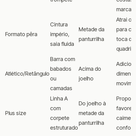
marcan
Atrai o 
Cintura
Metade da
para ci
Formato pêra
império,
panturrilha
toca de 
saia fluida
quadris
Barra com
Adicion
babados
Acima do
Atlético/Retângulo
dimensã
ou
joelho
movime
camadas
Linha A
Propor
Do joelho à
com
favorec
Plus size
metade da
corpete
caimen
panturrilha
estruturado
confort