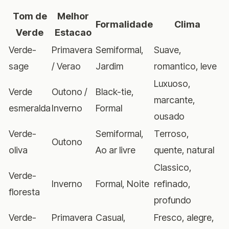
Tom de
Melhor
Formalidade
Clima
Verde
Estacao
Verde-
Primavera
Semiformal,
Suave,
sage
/ Verao
Jardim
romantico, leve
Luxuoso,
Verde
Outono /
Black-tie,
marcante,
esmeralda
Inverno
Formal
ousado
Verde-
Semiformal,
Terroso,
Outono
oliva
Ao ar livre
quente, natural
Classico,
Verde-
Inverno
Formal, Noite
refinado,
floresta
profundo
Verde-
Primavera
Casual,
Fresco, alegre,