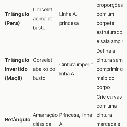
proporções
Corselet
Triângulo
Linha A,
com um
acima do
(Pera)
princesa
corpete
busto
estruturado
e saia ampla
Defina a
Triângulo
Corselet
cintura sem
Cintura império,
Invertido
abaixo do
comprimir o
linha A
(Maçã)
busto
meio do
corpo
Crie curvas
com uma
Amarração
Princesa, linha
cintura
Retângulo
clássica
A
marcada e