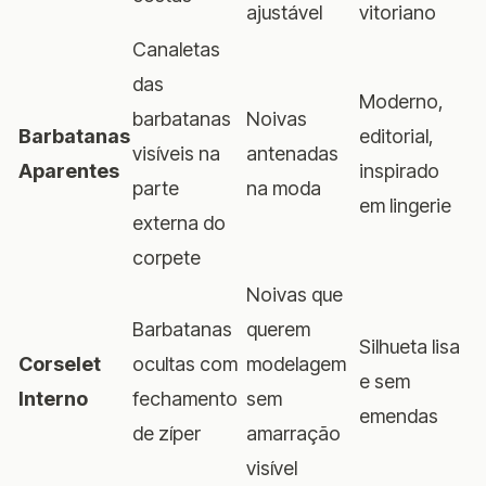
ajustável
vitoriano
Canaletas
das
Moderno,
barbatanas
Noivas
Barbatanas
editorial,
visíveis na
antenadas
Aparentes
inspirado
parte
na moda
em lingerie
externa do
corpete
Noivas que
Barbatanas
querem
Silhueta lisa
Corselet
ocultas com
modelagem
e sem
Interno
fechamento
sem
emendas
de zíper
amarração
visível