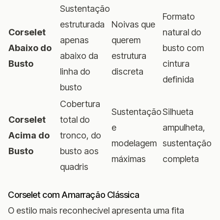
Sustentação
Formato
estruturada
Noivas que
Corselet
natural do
apenas
querem
Abaixo do
busto com
abaixo da
estrutura
Busto
cintura
linha do
discreta
definida
busto
Cobertura
Sustentação
Silhueta
Corselet
total do
e
ampulheta,
Acima do
tronco, do
modelagem
sustentação
Busto
busto aos
máximas
completa
quadris
Corselet com Amarração Clássica
O estilo mais reconhecível apresenta uma fita