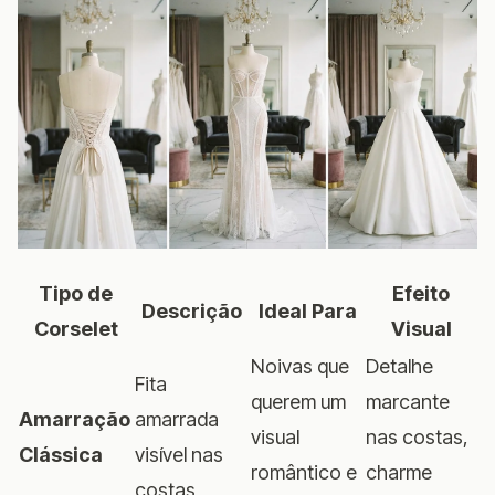
Tipo de
Efeito
Descrição
Ideal Para
Corselet
Visual
Noivas que
Detalhe
Fita
querem um
marcante
Amarração
amarrada
visual
nas costas,
Clássica
visível nas
romântico e
charme
costas