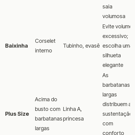
saia
volumosa
Evite volume
excessivo;
Corselet
Baixinha
Tubinho, evasê
escolha uma
interno
silhueta
elegante
As
barbatanas
largas
Acima do
distribuem a
busto com
Linha A,
Plus Size
sustentação
barbatanas
princesa
com
largas
conforto