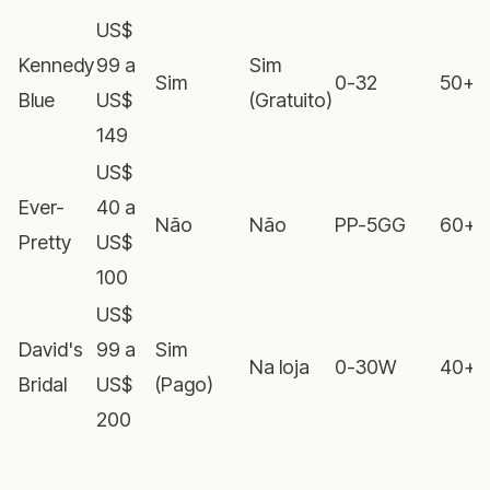
US$
Kennedy
99 a
Sim
Sim
0-32
50+
Blue
US$
(Gratuito)
149
US$
Ever-
40 a
Não
Não
PP-5GG
60+
Pretty
US$
100
US$
David's
99 a
Sim
Na loja
0-30W
40+
Bridal
US$
(Pago)
200