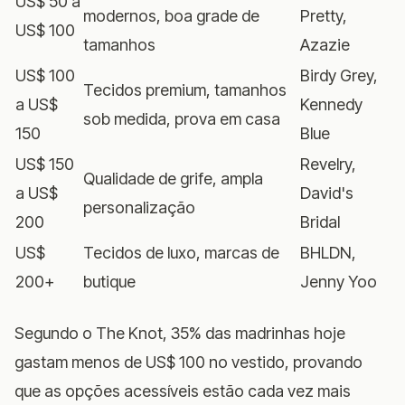
US$ 50 a
modernos, boa grade de
Pretty,
US$ 100
tamanhos
Azazie
US$ 100
Birdy Grey,
Tecidos premium, tamanhos
a US$
Kennedy
sob medida, prova em casa
150
Blue
US$ 150
Revelry,
Qualidade de grife, ampla
a US$
David's
personalização
200
Bridal
US$
Tecidos de luxo, marcas de
BHLDN,
200+
butique
Jenny Yoo
Segundo o The Knot, 35% das madrinhas hoje
gastam menos de US$ 100 no vestido, provando
que as opções acessíveis estão cada vez mais