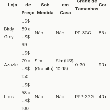
Grade de
Loja
de
Sob
em
Core
Tamanhos
Preço
Medida
Casa
US$
Birdy
89 a
Não
Não
PP-3GG
65+
Grey
US$
99
US$
79 a
Sim
Sim (US$
Azazie
0-30
90+
US$
(Gratuito)
10-15)
150
US$
58 a
Lulus
Não
Não
PPP-3GG
40+
US$
100