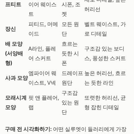
프티트
이어 웨이스
시폰, 조
허리선
트
젯
피티드, 머메
모든 원
벨트 웨이스트, 가
장신
이드
단
로 디테일
배 모양
흐르는
A라인, 플레
구조감 있는 보디
(서양배
듯한 시
어 스커트
스, 풍성한 스커트
형)
폰
엠파이어 웨
드레이프
높은 허리선, 흐르
사과 모양
이스트, V넥
원단
는 듯한 라인
구조감
모래시계
핏 앤 플레어,
또렷한 허리선, 균
있는 원
모양
랩
형 잡힌 디테일
단
구매 전 시각화하기:
어떤 실루엣이 들러리에게 가장