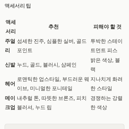
액세서리 팁
액세
추천
피해야 할 것
서리
주얼
섬세한 진주, 심플한 실버, 골드
투박한 스테이
리
포인트
트먼트 피스
밝은 색상, 블
신발
누드, 골드, 블러시, 샴페인
랙
로맨틱한 업스타일, 부드러운 웨
지나치게 화려
헤어
이브, 미니멀한 포니테일
한 스타일
메이
내추럴 톤, 따뜻한 브론즈, 피치
경쟁하는 강렬
크업
블러셔, 누드 립
한 색상