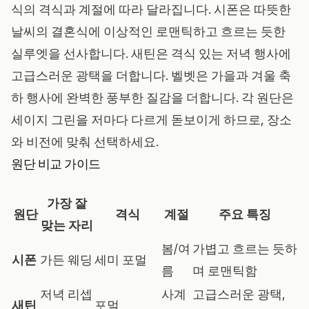
식의 격식과 계절에 따라 달라집니다. 시폰은 따뜻한
날씨의 결혼식에 이상적인 로맨틱하고 흐르는 듯한
실루엣을 선사합니다. 새틴은 격식 있는 저녁 행사에
고급스러운 광택을 더합니다. 벨벳은 가을과 겨울 축
하 행사에 완벽한 풍부한 질감을 더합니다. 각 원단은
세이지 그린을 저마다 다르게 돋보이게 하므로, 장소
와 비전에 맞춰 선택하세요.
원단 비교 가이드
가장 잘
원단
격식
계절
주요 특징
맞는 자리
봄/여
가볍고 흐르는 듯하
시폰
가든 웨딩
세미 포멀
름
며 로맨틱함
저녁 리셉
사계
고급스러운 광택,
새틴
포멀