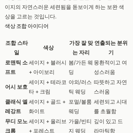
이지의 자연스러운 세련됨을 돋보이게 하는 보완 색
상을 고르는 것입니다.
색상 조합 아이디어
조합 스타
가장 잘 맞
연출되는 분위
색상
일
는 자리
기
로맨틱 소
세이지 + 블러시
봄/가든 웨
몽환적이고 여
프트
+ 아이보리
딩
성스러움
세이지 + 테라코
야외/러스
따뜻하고 자연
어시 보호
타 + 크림
틱 웨딩
스러움
클래식 엘
세이지 + 골드 +
포멀/볼룸
세련되고 시대
레강트
화이트
웨딩
를 초월함
무디 모노
세이지 + 올리브
가을/빈티
깊이 있고 드
크롬
+ 포레스트
지 웨딩
라마틱함