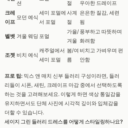
션
절
우아한 드레이프
크레
세미 포멀에
사계
은은한 질감, 세련
모던 예식
이프
서 포멀
절
됨
가을/
풍부하고 따뜻하며
벨벳
겨울 웨딩
포멀
겨울
화려함
캐주얼에서
봄/여
비치고 가벼우며 편
조젯
비치 예식
세미 포멀
름
안함
프로 팁:
믹스 앤 매치 신부 들러리 구성이라면, 들러
리들이 시폰, 새틴, 크레이프 마감 중에서 선택하도록
하는 것을 고려해보세요. 이렇게 하면 색상 통일감을
유지하면서도 단체 사진에 시각적 깊이와 입체감을
더할 수 있습니다.
세이지 그린 들러리 드레스를 어떻게 스타일링하나요?