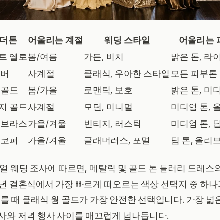
더톤
어울리는 계절
웨딩 스타일
어울리는 
트 옐로
봄/여름
가든, 비치
밝은 톤, 라
앰버
사계절
클래식, 우아한 스타일
모든 피부톤
 골드
봄/가을
로맨틱, 보호
밝은 톤, 미
지 골드
사계절
모던, 미니멀
미디엄 톤, 
 브라스
가을/겨울
빈티지, 러스틱
미디엄 톤, 딥
 코퍼
가을/겨울
글래머러스, 포멀
딥 톤, 올리브
 리얼 웨딩 조사
에 따르면, 메탈릭 및 골드 톤 들러리 드레스
26년 결혼식에서 가장 빠르게 떠오르는 색상 선택지 중 하
를 때 클래식 웜 골드가 가장 안전한 선택입니다. 가장 넓
사와 저녁 행사 사이를 매끄럽게 넘나듭니다.