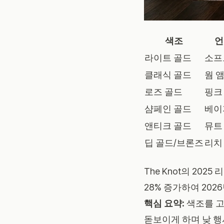
색조
언
라이트 골드
소프
클래식 골드
웜 
로즈 골드
핑크
샴페인 골드
베이
앤티크 골드
뮤트
딥 골드/브론즈
리치
The Knot의 2025
28% 증가하여 20
핵심 요약:
색조를 고
돋보이게 하며 낮 행