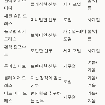
흰색 레이스
봄/여
클래식한 신부
세미 포멀
미디
름
새틴 슬립 드
미니멀한 신부
포멀
사계절
레스
플로럴 맥시
캐주얼-세미
봄/여
보헤미안 신부
드레스
포멀
름
흰색 점프수
모던한 신부
세미 포멀
사계절
트
여름/
투피스 세트
트렌디한 신부
캐주얼
가을
블레이저 드
패션 감각이 앞선
가을/
포멀
레스
신부
겨울
니트 미디 드
편안함을 추구하
가을/
캐주얼
레스
는 신부
겨울