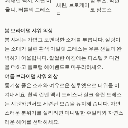
겨
새틴 맥시, 시퀸 미
힐 부츠, 막힌
새틴, 브로케이
울
니, 터틀넥 드레스
코 펌프스
드
봄 브라이덜 샤워 의상
봄 샤워는 가볍고 로맨틱한 소재를 부릅니다. 살랑이
는 소매가 달린 흰색 아일렛 드레스는 우븐 샌들과 완
벽하게 어울립니다. 쌀쌀한 아침에는 파스텔 카디건
을 더하고 플로럴 헤어밴드로 마무리하세요.
여름 브라이덜 샤워 의상
통기성 좋은 소재와 여유로운 실루엣으로 더위를 이
겨내세요. 흰색 린넨 맥시 드레스나 실크 슬립 드레스
는 시원하면서도 세련된 모습을 유지해 줍니다. 자연
스러운 분위기를 살리려면 미니멀한 주얼리와 자연스
러운 헤어를 선택하세요.