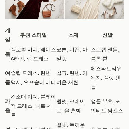
계
추천 스타일
소재
신발
절
플로럴 미디, 레이스
코튼, 시폰, 아
스트랩 샌들,
봄
A라인, 랩 드레스
일렛
블록 힐
에스파드리유
여
슬립 드레스, 린넨
실크, 린넨, 가
웨지, 플랫 샌
름
맥시, 오프숄더 미니
벼운 새틴
들
긴소매 미디, 블레이
가
벨벳, 크레이
앵클 부츠, 포
저 드레스, 니트 세
을
프, 울 혼방
인티드 펌프스
트
벨벳, 두꺼운