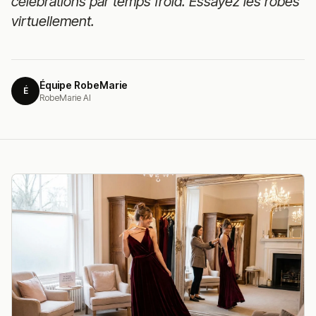
célébrations par temps froid. Essayez les robes
virtuellement.
Équipe RobeMarie
É
RobeMarie AI