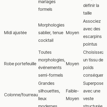
mariages
définir la
formels
taille
Associez
Morphologies
avec des
Midi ajustée
sablier, tenue
Moyen
escarpins
cocktail
pointus
Toutes
Choisissez
morphologies,
un tissu de
Robe portefeuille
Moyen
événements
poids
semi-formels
conséquent
Grandes
Superposez
silhouettes,
Faible-
avec une
Colonne/fourreau
lieux
Moyen
veste
modernes
structurée