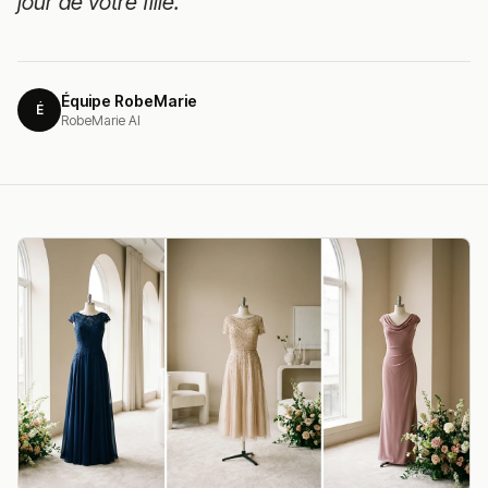
jour de votre fille.
Équipe RobeMarie
É
RobeMarie AI