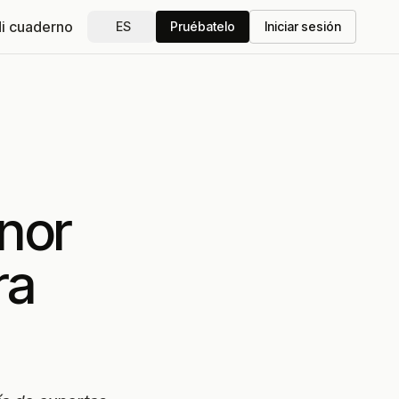
i cuaderno
ES
Pruébatelo
Iniciar sesión
nor
ra