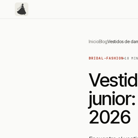
Inicio
Blog
BRIDAL-FASHION
18 MI
Vesti
junior
2026