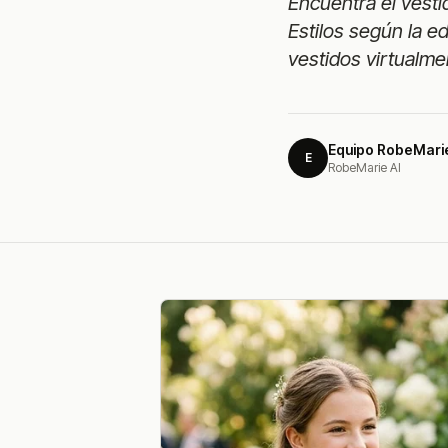
Encuentra el vesti
Estilos según la e
vestidos virtualme
Equipo RobeMari
E
RobeMarie AI