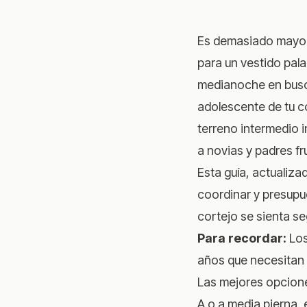
Es demasiado mayor p
para un vestido pala
medianoche en busca
adolescente de tu c
terreno intermedio 
a novias y padres fr
Esta guía, actualizad
coordinar y presupu
cortejo se sienta se
Para recordar:
Los
años que necesitan 
Las mejores opciones
A o a media pierna,