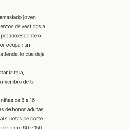
 demasiado joven
cientos de vestidos a
a preadolescente o
ior ocupan un
atiende, lo que deja
ar la talla,
a miembro de tu
niñas de 8 a 16
s de honor adultas.
l siluetas de corte
e de entre 60 y 150