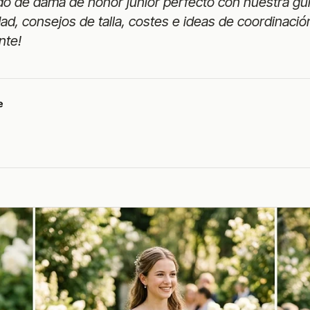
do de dama de honor junior perfecto con nuestra gu
dad, consejos de talla, costes e ideas de coordinació
nte!
e