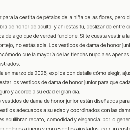
ara la cestita de pétalos de la niña de las flores, pero
bra de honor de adulta, y ahí estás tú, deslizando entre 
 de algo que de verdad funcione. Si te cuesta vestir a l
ortejo, no estás sola. Los vestidos de dama de honor jun
incómodo que la mayoría de las tiendas nupciales apenas 
ustrados.
a en marzo de 2026, explica con detalle cómo elegir, ajust
estar los vestidos de dama de honor junior para que cad
guro y acorde a su edad el gran día.
 vestidos de dama de honor junior están diseñados para 
estilos adecuados a su edad y coordinados con las dama
 equilibran recato, comodidad y elegancia: por lo genera
 en colores a juego y con escotes ajustados, con un cost