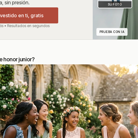
a, sin presión.
SU FOTO
estido en ti, gratis
tis • Resultados en segundos
PRUEBA CON IA
 honor junior?