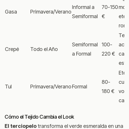
Informal a
70-150
mov
Gasa
Primavera/Verano
Semiformal
€
etér
rom
Text
Semiformal
100-
aca
Crepé
Todo el Año
a Formal
220 €
caíd
estr
Etér
80-
cuen
Tul
Primavera/Verano
Formal
180 €
volu
cap
Cómo el Tejido Cambia el Look
El terciopelo
transforma el verde esmeralda en una