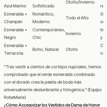
Otoño/Invierno
Azul Marino
Sofisticado
reg
Esmeralda +
Romántico,
Gl
Todo el Año
Champán
Moderno
su
Esmeralda +
Contemporáneo,
Imp
Invierno
Negro
Chic
y 
Esmeralda +
Cál
Boho, Natural
Otoño
Terracota
nat
"Tras vestir a cientos de cortejos nupciales, hemos
comprobado que el verde esmeralda combinado
con el dorado crea la paleta de boda más
universalmente deslumbrante y fotogénica." (Equipo
RobeMarie)
¿Cómo Accesorizar los Vestidos de Dama de Honor