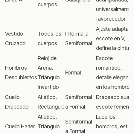
cuerpos
universalmente
favorecedor
Ajuste adaptabl
Vestido
Todos los
Informal a
escote en V,
Cruzado
cuerpos
Semiformal
define la cintura
Reloj de
Escote
Hombros
Arena,
romántico,
Formal
Descubiertos
Triángulo
detalle elegante
Invertido
en los hombros
Cuello
Atlético,
Semiformal
Drapeado suave
Drapeado
Rectángulo
a Formal
escote femenin
Atlético,
Luce los
Semiformal
Cuello Halter
Triángulo
hombros, estili
a Formal