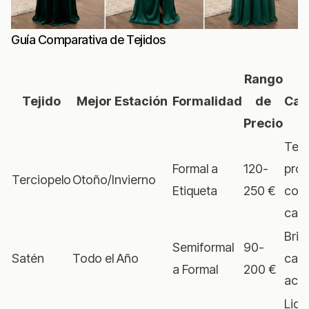
Guía Comparativa de Tejidos
Rango
Tejido
Mejor Estación
Formalidad
de
Car
Precio
Text
Formal a
120-
prof
Terciopelo
Otoño/Invierno
Etiqueta
250 €
colo
cali
Bril
Semiformal
90-
Satén
Todo el Año
caíd
a Formal
200 €
acab
Lige