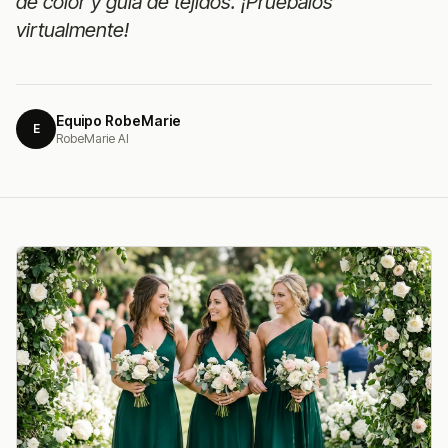
de color y guía de tejidos. ¡Pruébalos
virtualmente!
Equipo RobeMarie
E
RobeMarie AI