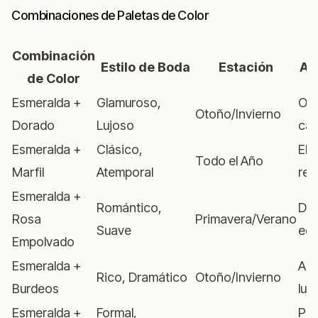
Combinaciones de Paletas de Color
Combinación
Estilo de Boda
Estación
Am
de Color
Esmeralda +
Glamuroso,
Opu
Otoño/Invierno
Dorado
Lujoso
cál
Esmeralda +
Clásico,
Ele
Todo el Año
Marfil
Atemporal
ref
Esmeralda +
Romántico,
Dul
Rosa
Primavera/Verano
Suave
equ
Empolvado
Esmeralda +
Aud
Rico, Dramático
Otoño/Invierno
Burdeos
luj
Esmeralda +
Formal,
Pul