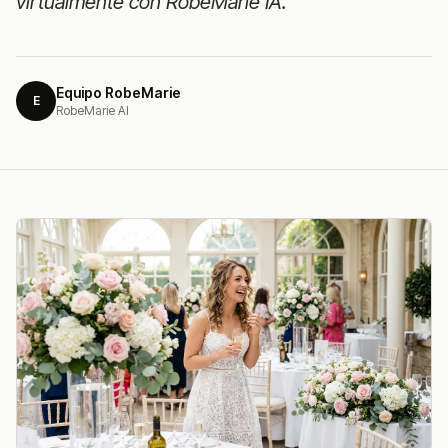
virtualmente con RobeMarie IA.
Equipo RobeMarie
E
RobeMarie AI