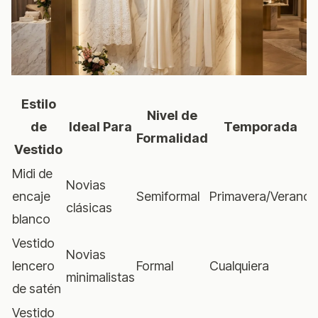
Estilo
Nivel de
de
Ideal Para
Temporada
Formalidad
Vestido
Midi de
Novias
encaje
Semiformal
Primavera/Verano
clásicas
blanco
Vestido
Novias
lencero
Formal
Cualquiera
minimalistas
de satén
Vestido