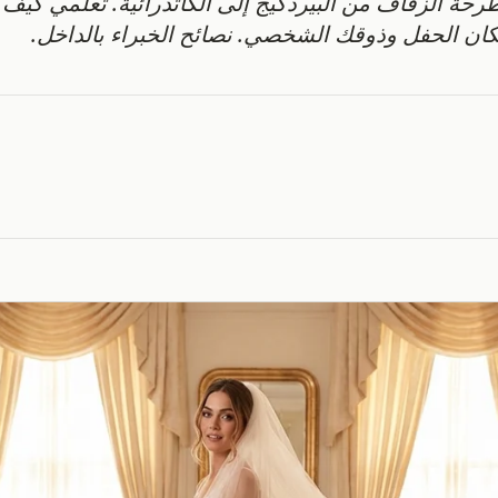
حة الزفاف من البيردكيج إلى الكاتدرائية. تعلّمي كيف 
مكان الحفل وذوقك الشخصي. نصائح الخبراء بالداخل.