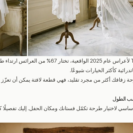
وفقًا لدراسة The Knot لأعراس عام 2025 الواقعية، تخت
درائية كأكثر الخيارات شيوعًا.
 زفافك أكثر من مجرد تقليد، فهي قطعة لافتة يمكن أن تعزّز 
سب الطول
سي لاختيار طرحة تكمّل فستانك ومكان الحفل. إليك تفصيلًا ك