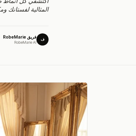
اكتشفي كل أنماط طر
المثالية لفستانك و
فريق RobeMarie
ف
RobeMarie AI