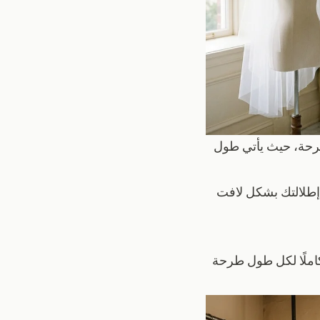
ار 67% من العرائس ارتداء طرحة، حيث يأتي طول
إطلالتك بشكل لافت
املًا لكل طول طرحة