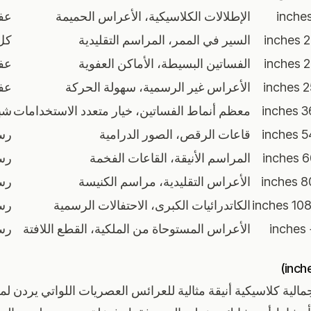
الإطلالات الكلاسيكية، الأعراس الحميمة
عف
20
السير في الممر، المراسم التقليدية
كل
20
الفساتين البسيطة، الأماكن العفوية
عف
25
الأعراس غير الرسمية، سهولة الحركة
عف
36-
معظم أنماط الفساتين، خيار متعدد الاستخدامات
شب
54-
قاعات الرقص، الصور الدرامية
رس
60-
المراسم الأنيقة، القاعات الفخمة
رس
80-
الأعراس التقليدية، مراسم الكنيسة
رس
108-12
الكاتدرائيات الكبرى، الاحتفالات الرسمية
رس
الأعراس المستوحاة من الملكية، القطع اللافتة
رسم
الية كلاسيكية أنيقة مثالية للعرائس العصريات اللواتي يردن لمسة 