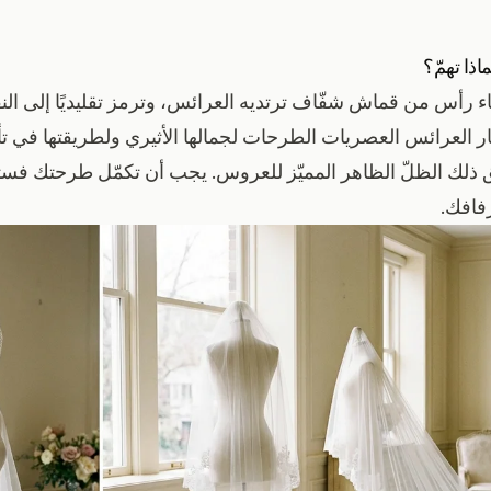
ذا تهمّ؟
أس من قماش شفّاف ترتديه العرائس، وترمز تقليديًا إلى النقا
تار العرائس العصريات الطرحات لجمالها الأثيري ولطريقتها في ت
ذلك الظلّ الظاهر المميّز للعروس. يجب أن تكمّل طرحتك فستا
فافك.