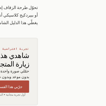
تحوّل طرحة الزفاف إطل
أو ببيردكيج كلاسيكي أني
يغطّي هذا الدليل الشا
تجربة افتراضية
شاهدي هذا 
زيارة المتج
حمّلي صورة واحدة و
بدون موعد وبدون 
جرّبي هذا الفست
أول تجربة مجانية • النت