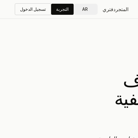
المتجر
دفتري
AR
التجربة
تسجيل الدخول
ف
يفية