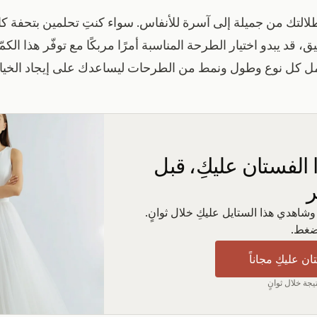
التك من جميلة إلى آسرة للأنفاس. سواء كنتِ تحلمين بتحفة كات
ق، قد يبدو اختيار الطرحة المناسبة أمرًا مربكًا مع توفّر هذا الكمّ
مل كل نوع وطول ونمط من الطرحات ليساعدك على إيجاد الخيار ا
الفستان عليكِ، قبل
ر
شاهدي هذا الستايل عليكِ خلال ثوانٍ.
ضغط.
ان عليكِ مجاناً
يجة خلال ثوانٍ