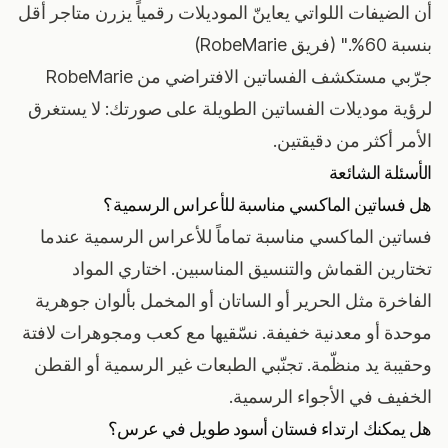
أن الضيفات اللواتي يعاينّ الموديلات رقمياً يزرن متاجر أقل
بنسبة 60%." (فريق RobeMarie)
جرّبي مستكشف الفساتين الافتراضي من RobeMarie
لرؤية موديلات الفساتين الطويلة على صورتك: لا يستغرق
الأمر أكثر من دقيقتين.
الأسئلة الشائعة
هل فساتين الماكسي مناسبة للأعراس الرسمية؟
فساتين الماكسي مناسبة تماماً للأعراس الرسمية عندما
تختارين القماش والتنسيق المناسبين. اختاري المواد
الفاخرة مثل الحرير أو الساتان أو المخمل بألوان جوهرية
موحدة أو معدنية خفيفة. نسّقيها مع كعب ومجوهرات لافتة
وحقيبة يد منظّمة. تجنّبي الطبعات غير الرسمية أو القطن
الخفيف في الأجواء الرسمية.
هل يمكنك ارتداء فستان أسود طويل في عرس؟