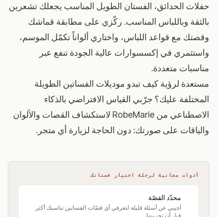
حفلات الحدائق، الفستان الطويل المناسب يجعلك تشعرين
بالثقة وباللباس المناسب. ركّزي على مطابقة قماشك
وقصتك مع قواعد اللباس، واختاري ألواناً تكمّل الموسم،
واستثمري في إكسسوارات عالية الجودة تنفع عبر
مناسبات متعددة.
مستعدة لرؤية كيف تبدو موديلات الفساتين الطويلة
المختلفة عليك؟
جرّبي القياس الافتراضي بالذكاء
الاصطناعي من RobeMarie
لاستكشاف القصات والألوان
والياقات على صورتك: دون الحاجة لزيارة أي متجر.
أدوات مجانية لرحلة اختيار فستانك
محدّد القصّة
أجيبي عن أسئلة قليلة لتعرفي أي قصّات الفساتين تناسبك أكثر
قبل أن تجربيها.