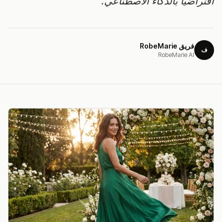
افتراضياً بالذكاء الاصطناعي.
فريق RobeMarie
ف
RobeMarie AI