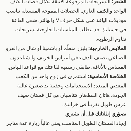
الشعر:
التسريحات المرفوعة الأنيقة تكمّل قصات الكتف
الواحد والكتف العاري. الخصلات المموجة المنسدلة تناسب
موديلات الياقة على شكل حرف V والهالتر. ضعي القاعة
في حسبانك: قد تتطلب المناسبات الخارجية تسريحات
تقاوم الرطوبة.
الملابس الخارجية:
بليزر منظّم أو باشمينا أو شال من الفرو
الصناعي يضيف الدفء في أعراس الخريف والشتاء دون
المساس بالأناقة. طابقي رسمية لفاعتك مع قواعد اللباس.
الخلاصة الأساسية:
استثمري في زوج واحد من الكعب
المعدني المتعدد الاستخدامات وحقيبة يد صغيرة عالية
الجودة. هاتان القطعتان تتناسبان مع كل فستان ضيف
عرس طويل تقريباً في خزانتك.
تصوّري إطلالتك قبل أن تشتري
إيجاد الفستان الطويل المناسب يعني غالباً زيارة عدة متاجر