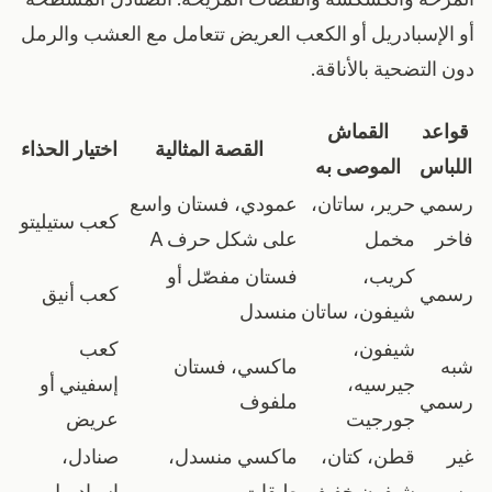
أو الإسبادريل أو الكعب العريض تتعامل مع العشب والرمل
دون التضحية بالأناقة.
قواعد
القماش
القصة المثالية
اختيار الحذاء
اللباس
الموصى به
رسمي
حرير، ساتان،
عمودي، فستان واسع
كعب ستيليتو
فاخر
مخمل
على شكل حرف A
كريب،
فستان مفصّل أو
رسمي
كعب أنيق
شيفون، ساتان
منسدل
شيفون،
كعب
شبه
ماكسي، فستان
جيرسيه،
إسفيني أو
رسمي
ملفوف
جورجيت
عريض
غير
قطن، كتان،
ماكسي منسدل،
صنادل،
رسمي
شيفون خفيف
طبقات
إسبادريل