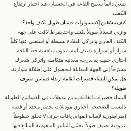
ضعي دائماً سطح القاعة في الحسبان عند اختيار ارتفاع
الكعب.
كيف تنسّقين إكسسوارات فستان طويل بكتف واحد؟
وازني فستاناً طويلاً بكتف واحد بقرط لافت على جهة
الكتف العاري واتركي القلادة بسيطة أو استغني عنها كلياً.
سوار أو إسوارة يضيف لمسة دون منافسة خط الياقة.
اختاري حقيبة يد بدرجة معدنية متكاملة واتركي شعرك
مسرّحاً إلى الجهة المقابلة للحصول على إطلالة متوازنة.
هل يمكن للنساء قصيرات القامة ارتداء فساتين ضيوف
طويلة؟
النساء قصيرات القامة يبدين مذهلات في الفساتين الطويلة
بالنسب الصحيحة. اختاري موديلات بخصر محدد أو قصة
إمبراطورية لإطالة القوام. ياقات حرف V تخلق خطوطاً
عمودية تضيف طولاً. تجنّبي التنانير المنفوشة المبالغ فيها